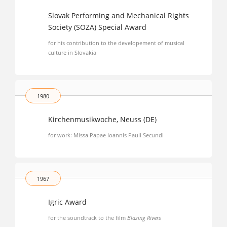
Slovak Performing and Mechanical Rights
Society (SOZA) Special Award
for his contribution to the developement of musical
culture in Slovakia
1980
Kirchenmusikwoche, Neuss (DE)
for work: Missa Papae Ioannis Pauli Secundi
1967
Igric Award
for the soundtrack to the film
Blazing Rivers