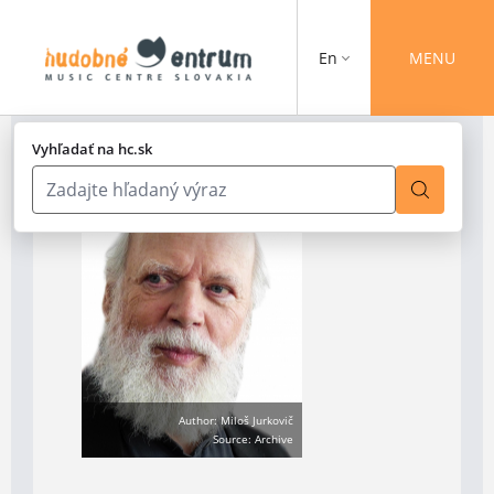
En
MENU
Vyhľadať na hc.sk
Author: Miloš Jurkovič
Source: Archive