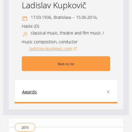
Ladislav Kupkovič
17.03.1936,
Bratislava
–
15.06.2016,
Haste (D)
classical music, theatre and film music
/
music composition, conductor
ladislav-kupkovic.com
(opens in a new window)
Back to list
Awards
2015