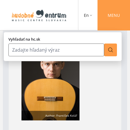
En
MENU
Vyhľadať na hc.sk
Author: František Kolář