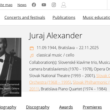
ite map
News
Concerts and festivals
Publications
Music educati
Juraj Alexander
11.09.1944,
Bratislava
–
22.11.2025
classical music
/
cello
Collaboration(s):
Slovenské klavírne trio
,
Music
camera bratislaviensis (1970 – 1978)
,
Opera Or
Slovak National Theatre (1993 – 2001)
,
Slovak
Orchestra (1968 – 1995)
,
Slovak Philharmonic 
Zuzana Zemanová
2011)
,
Bratislava Piano Quartet (1974 – 1984)
 the Music Centre
Slovakia
liography
Discography
Awards
Premieres