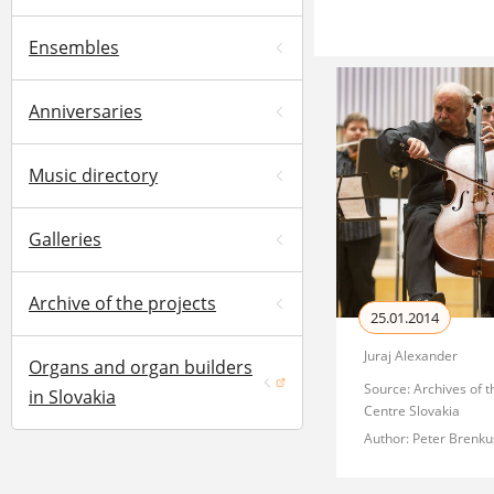
Ensembles
Anniversaries
Music directory
Galleries
Archive of the projects
25.01.2014
Juraj Alexander
Organs and organ builders
Source: Archives of 
(opens in a new window)
in Slovakia
Centre Slovakia
Author: Peter Brenku