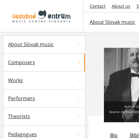
Contact
About us
S
About Slovak music
About Slovak music
Composers
Works
Performers
Author: 
Source: Archives of
Theorists
Pedagogues
Bio
Bib