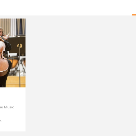
the Music
s