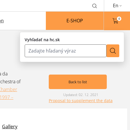
En
0
on
E-SHOP
Vyhľadať na hc.sk
a da
chestra of
Back to list
 Chamber
Updated: 02. 12. 2021
(1997 –
Proposal to supplement the data
Gallery