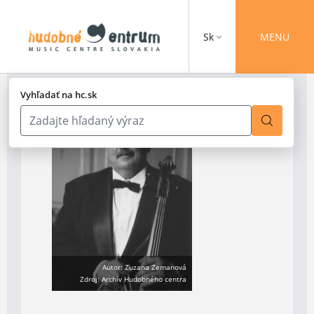
Sk
MENU
Vyhľadať na hc.sk
Autor: Zuzana Zemanová
Zdroj: Archív Hudobného centra