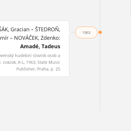
ÁK, Gracian – ŠTEDROŇ,
1963
mír – NOVÁČEK, Zdenko:
Amadé, Tadeus
ovenský hudební slovník osob a
 I. zväzok, A-L, 1963, State Music
Publisher, Praha, p. 25