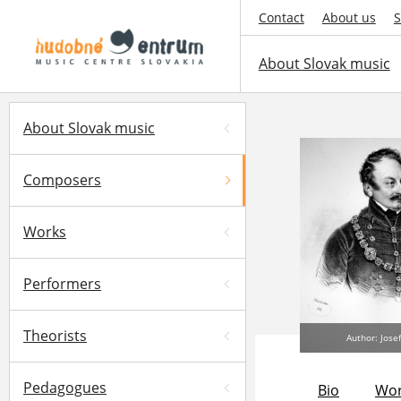
Contact
About us
S
About Slovak music
About Slovak music
Composers
Works
Performers
Theorists
Author: Jose
Pedagogues
Bio
Wor