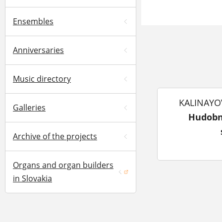
Ensembles
Anniversaries
Music directory
KALINAYOV
Galleries
Hudobné
Archive of the projects
Organs and organ builders
(opens in a new window)
in Slovakia