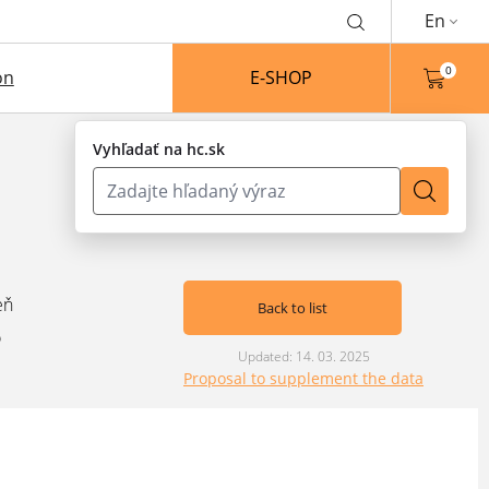
En
0
on
E-SHOP
Vyhľadať na hc.sk
eň
Back to list
o
Updated: 14. 03. 2025
Proposal to supplement the data