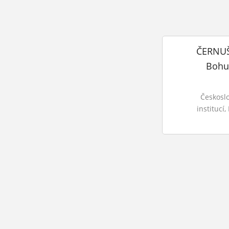
ČERNUŠ
Bohu
Českosl
institucí,