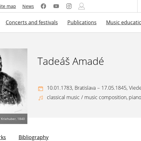
ite map
News
Concerts and festivals
Publications
Music educati
Tadeáš Amadé
10.01.1783,
Bratislava
–
17.05.1845,
Vied
classical music
/
music composition, pian
f Kriehuber, 1840
ks
Bibliography