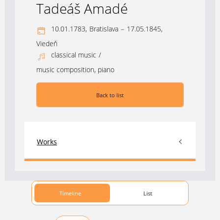
Tadeáš Amadé
10.01.1783,
Bratislava
–
17.05.1845,
Viedeň
classical music
/
music composition, piano
Back to list
Works
Timeline
List