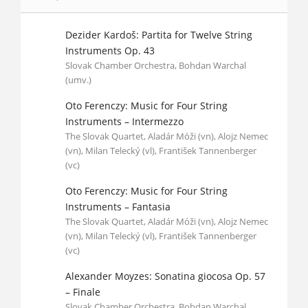
Dezider Kardoš: Partita for Twelve String
Instruments Op. 43
Slovak Chamber Orchestra, Bohdan Warchal
(umv.)
Oto Ferenczy: Music for Four String
Instruments – Intermezzo
The Slovak Quartet, Aladár Móži (vn), Alojz Nemec
(vn), Milan Telecký (vl), František Tannenberger
(vc)
Oto Ferenczy: Music for Four String
Instruments – Fantasia
The Slovak Quartet, Aladár Móži (vn), Alojz Nemec
(vn), Milan Telecký (vl), František Tannenberger
(vc)
Alexander Moyzes: Sonatina giocosa Op. 57
– Finale
Slovak Chamber Orchestra, Bohdan Warchal