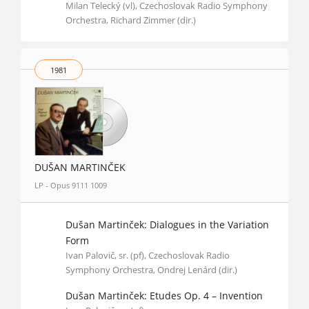
Milan Telecký (vl), Czechoslovak Radio Symphony
Orchestra, Richard Zimmer (dir.)
1981
DUŠAN MARTINČEK
LP - Opus 9111 1009
Dušan Martinček: Dialogues in the Variation
Form
Ivan Palovič, sr. (pf), Czechoslovak Radio
Symphony Orchestra, Ondrej Lenárd (dir.)
Dušan Martinček: Etudes Op. 4 – Invention