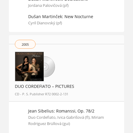
Jordana Palovičová (pf)
Dušan Martinček: New Nocturne
Cyril Dianovský (pf)
2005
DUO CORDEFIATO – PICTURES
CD - P. S. Publisher R72 0002-2-131
Jean Sibelius: Romanssi, Op. 78/2
Duo Cordefiato, Ivica Gabrišová (fl), Miriam
Rodriguez Brüllová (gui)