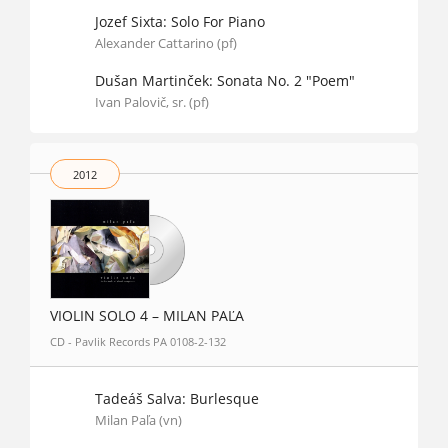
Jozef Sixta: Solo For Piano
Alexander Cattarino (pf)
Dušan Martinček: Sonata No. 2 "Poem"
Ivan Palovič, sr. (pf)
2012
VIOLIN SOLO 4 – MILAN PAĽA
CD - Pavlik Records PA 0108-2-132
Tadeáš Salva: Burlesque
Milan Paľa (vn)