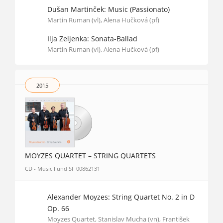
Dušan Martinček: Music (Passionato)
Martin Ruman (vl), Alena Hučková (pf)
Ilja Zeljenka: Sonata-Ballad
Martin Ruman (vl), Alena Hučková (pf)
2015
MOYZES QUARTET – STRING QUARTETS
CD - Music Fund SF 00862131
Alexander Moyzes: String Quartet No. 2 in D
Op. 66
Moyzes Quartet, Stanislav Mucha (vn), František