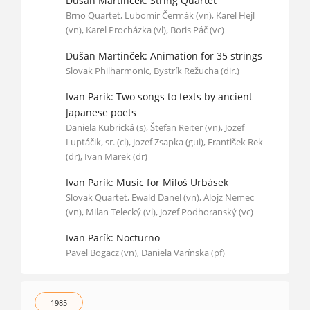
Dušan Martinček: String Quartet
Brno Quartet, Lubomír Čermák (vn), Karel Hejl
(vn), Karel Procházka (vl), Boris Páč (vc)
Dušan Martinček: Animation for 35 strings
Slovak Philharmonic, Bystrík Režucha (dir.)
Ivan Parík: Two songs to texts by ancient
Japanese poets
Daniela Kubrická (s), Štefan Reiter (vn), Jozef
Luptáčik, sr. (cl), Jozef Zsapka (gui), František Rek
(dr), Ivan Marek (dr)
Ivan Parík: Music for Miloš Urbásek
Slovak Quartet, Ewald Danel (vn), Alojz Nemec
(vn), Milan Telecký (vl), Jozef Podhoranský (vc)
Ivan Parík: Nocturno
Pavel Bogacz (vn), Daniela Varínska (pf)
1985