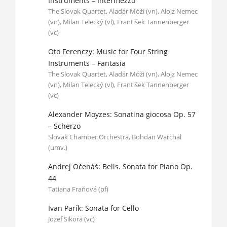
Instruments – Intermezzo
The Slovak Quartet, Aladár Móži (vn), Alojz Nemec
(vn), Milan Telecký (vl), František Tannenberger
(vc)
Oto Ferenczy: Music for Four String
Instruments – Fantasia
The Slovak Quartet, Aladár Móži (vn), Alojz Nemec
(vn), Milan Telecký (vl), František Tannenberger
(vc)
Alexander Moyzes: Sonatina giocosa Op. 57
– Scherzo
Slovak Chamber Orchestra, Bohdan Warchal
(umv.)
Andrej Očenáš: Bells. Sonata for Piano Op.
44
Tatiana Fraňová (pf)
Ivan Parík: Sonata for Cello
Jozef Sikora (vc)