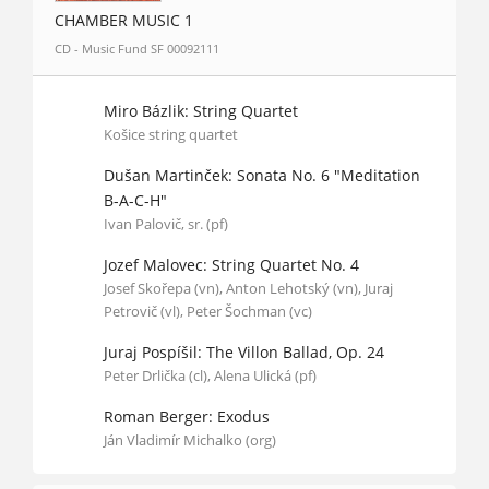
CHAMBER MUSIC 1
CD - Music Fund SF 00092111
Miro Bázlik: String Quartet
Košice string quartet
Dušan Martinček: Sonata No. 6 "Meditation
B-A-C-H"
Ivan Palovič, sr. (pf)
Jozef Malovec: String Quartet No. 4
Josef Skořepa (vn), Anton Lehotský (vn), Juraj
Petrovič (vl), Peter Šochman (vc)
Juraj Pospíšil: The Villon Ballad, Op. 24
Peter Drlička (cl), Alena Ulická (pf)
Roman Berger: Exodus
Ján Vladimír Michalko (org)