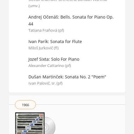
(umv.)
Andrej Očenáš: Bells. Sonata for Piano Op.
44
Tatiana Fraňová (pf)
Ivan Parík: Sonata for Flute
Miloš Jurkovič (fl)
Jozef Sixta: Solo For Piano
Alexander Cattarino (pf)
Dušan Martinček: Sonata No. 2 "Poem"
Ivan Palovič, sr. (pf)
1966