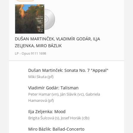
DUŠAN MARTINČEK, VLADIMÍR GODÁR, ILJA
ZELJENKA, MIRO BÁZLIK
LP - Opus 9111 1698
Dušan Martinček: Sonata No. 7 "Appeal"
Miki Skuta (pf)
Vladimír Godár: Talisman
Peter Hamar (vn), Ján Slávik (vc), Gabriela
Hamarová (pf)
Ilja Zeljenka: Mood
Brigita Šulcová (s), Josef Horák (clb)
Miro Bázlik: Ballad-Concerto