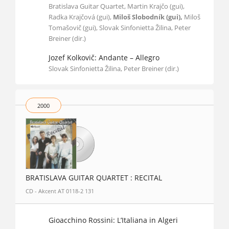
Bratislava Guitar Quartet, Martin Krajčo (gui),
Radka Krajčová (gui),
Miloš Slobodník (gui),
Miloš
Tomašovič (gui), Slovak Sinfonietta Žilina, Peter
Breiner (dir.)
Jozef Kolkovič: Andante – Allegro
Slovak Sinfonietta Žilina, Peter Breiner (dir.)
2000
BRATISLAVA GUITAR QUARTET : RECITAL
CD - Akcent AT 0118-2 131
Gioacchino Rossini: L’Italiana in Algeri