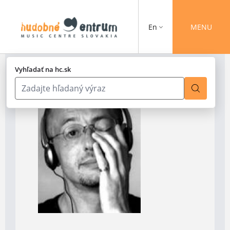
En
MENU
Vyhľadať na hc.sk