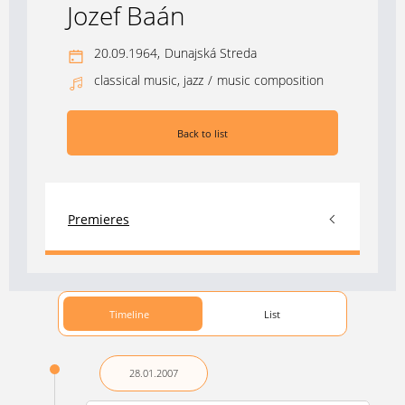
Jozef Baán
20.09.1964,
Dunajská Streda
classical music, jazz
/
music composition
Back to list
Premieres
Timeline
List
28.01.
2007