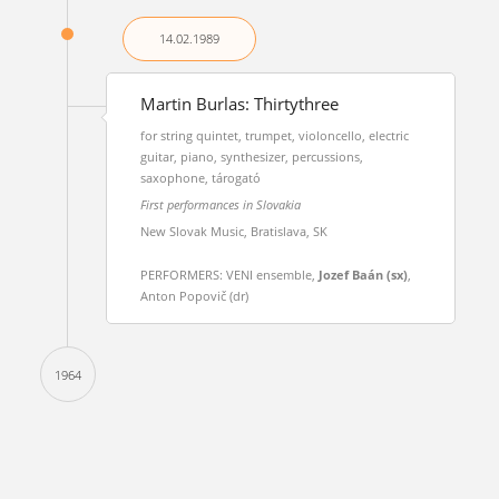
14.02.
1989
Martin Burlas: Thirtythree
for string quintet, trumpet, violoncello, electric
guitar, piano, synthesizer, percussions,
saxophone, tárogató
First performances in Slovakia
New Slovak Music, Bratislava, SK
PERFORMERS: VENI ensemble,
Jozef Baán (sx)
,
Anton Popovič (dr)
1964