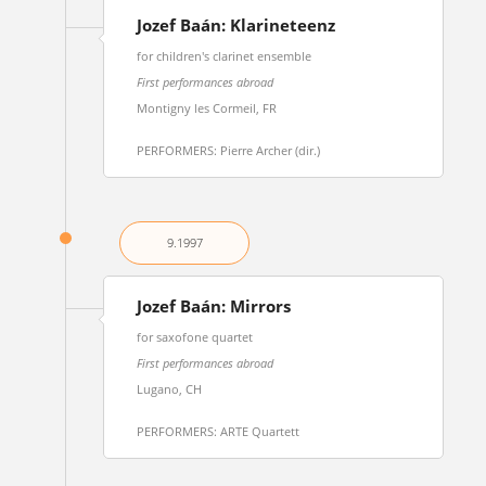
Jozef Baán: Klarineteenz
for children's clarinet ensemble
First performances abroad
Montigny les Cormeil, FR
PERFORMERS: Pierre Archer (dir.)
9.
1997
Jozef Baán: Mirrors
for saxofone quartet
First performances abroad
Lugano, CH
PERFORMERS: ARTE Quartett