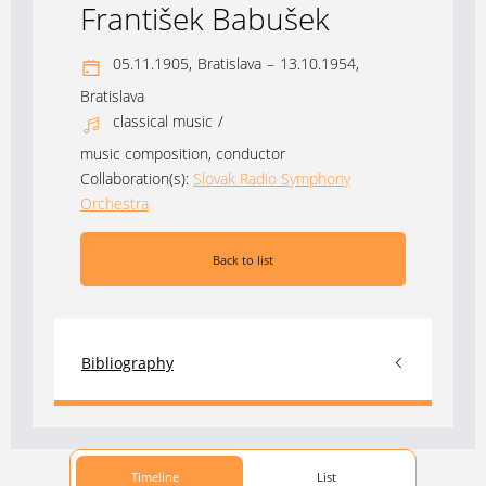
František Babušek
05.11.1905,
Bratislava
–
13.10.1954,
Bratislava
classical music
/
music composition, conductor
Collaboration(s):
Slovak Radio Symphony
Orchestra
Back to list
Bibliography
Timeline
List