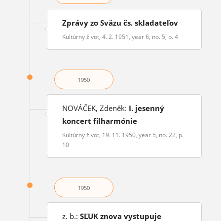
Zprávy zo Sväzu čs. skladateľov
Kultúrny život, 4. 2. 1951, year 6, no. 5, p. 4
1950
NOVÁČEK, Zdeněk:
I. jesenný
koncert filharmónie
Kultúrny život, 19. 11. 1950, year 5, no. 22, p.
10
1950
z. b.:
SĽUK znova vystupuje