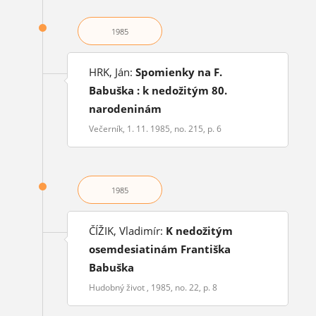
1985
HRK, Ján:
Spomienky na F.
Babuška : k nedožitým 80.
narodeninám
Večerník, 1. 11. 1985, no. 215, p. 6
1985
ČÍŽIK, Vladimír:
K nedožitým
osemdesiatinám Františka
Babuška
Hudobný život , 1985, no. 22, p. 8