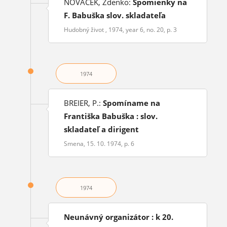
NOVÁČEK, Zdenko:
Spomienky na
F. Babuška slov. skladateľa
Hudobný život , 1974, year 6, no. 20, p. 3
1974
BREIER, P.:
Spomíname na
Františka Babuška : slov.
skladateľ a dirigent
Smena, 15. 10. 1974, p. 6
1974
Neunávný organizátor : k 20.