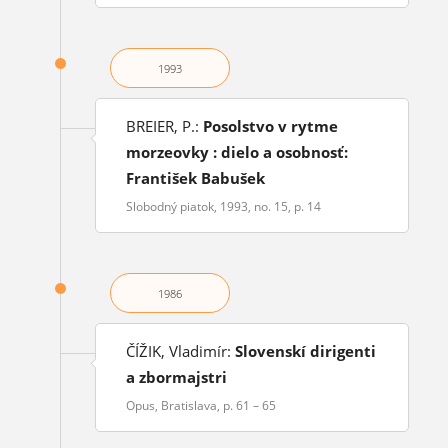
1993
BREIER, P.:
Posolstvo v rytme
morzeovky : dielo a osobnosť:
František Babušek
Slobodný piatok, 1993, no. 15, p. 14
1986
ČÍŽIK, Vladimír:
Slovenskí dirigenti
a zbormajstri
Opus, Bratislava, p. 61 – 65