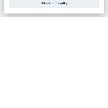
Odmietnuť všetky
Quick navigation
Composers
Works
Performers
Ensembles
Theorists
Pedagogues
Online katalógy knižnice HC
Organs and organ builders in Slovakia