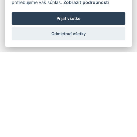
potrebujeme váš súhlas.
Zobraziť podrobnosti
Prijať všetko
Odmietnuť všetky
Quick navigation
Composers
Works
Performers
Ensembles
Theorists