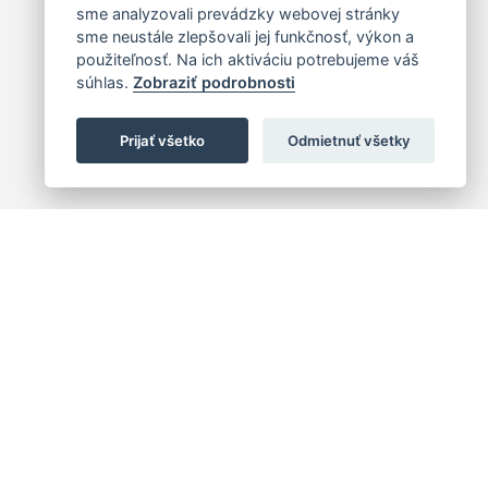
sme analyzovali prevádzky webovej stránky
sme neustále zlepšovali jej funkčnosť, výkon a
použiteľnosť. Na ich aktiváciu potrebujeme váš
súhlas.
Zobraziť podrobnosti
Prijať všetko
Odmietnuť všetky
 centrum
+421 (2) 2047 0111
10
info@hc.sk
islava 1