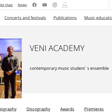
ite map
News
Concerts and festivals
Publications
Music educati
VENI ACADEMY
contemporary music student´s ensemble
liography
Discography
Awards
Premieres