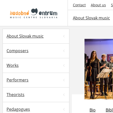
Contact
About us
S
About Slovak music
About Slovak music
Composers
Works
Performers
Theorists
Pedagogues
Bio
Bib