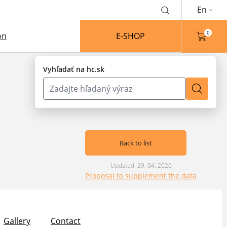
En
0
on
E-SHOP
Vyhľadať na hc.sk
Back to list
Updated: 29. 04. 2020
Proposal to supplement the data
Gallery
Contact