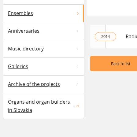
Ensembles
Anniversaries
Radi
2014
Music directory
Back to list
Galleries
Archive of the projects
Organs and organ builders
(opens in a new window)
in Slovakia