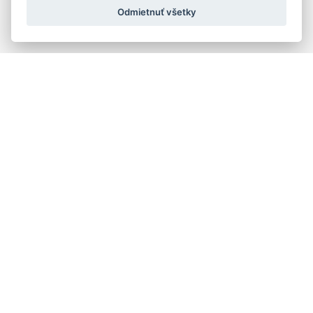
Odmietnuť všetky
Rýchla navigácia
Skladatelia
Diela
Interpreti
Telesá
Teoretici
Pedagógovia
Online katalógy knižnice HC
Organy a organári na Slovensku