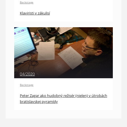
Backstage
Klaviristi v zákulisí
04/2020
Backstage
Peter Zagar ako hudobný režisér (nielen) v útrobách
bratislavskej pyramídy