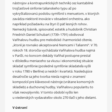
nástrojov a kontrapunktických techník) cez kantabilné
trojčasťové sinfonie talianskeho typu až po
vykryštalizovanú podobu symfónií s menuetom, v ktorých
zavádza niektoré inovácie v obsadení orchestra, ako
napríklad požiadavku na štyri či päť lesných rohov.
Nemecký básnik, spisovateľ, estetik a hudobník Christian
Friedrich Daniel Schubart (1739–1791) obdivoval
Vaňhalovu hudbu pre melodické i harmonické cítenie,
„ktoré je rovnako akceptované Nemcami i Talianmi“. V 70.
rokoch 18. storočia vychádzala Vaňhalova hudba najmä
v Paríži, no koncom dekády Vaňhal postupne prestal
v dôsledku meniaceho sa vkusu i ekonomickej situácie
skladať symfónie (posledné symfónie skladateľa vyšli
v roku 1780 v Berlíne) a neskôr i kvartetá. Nasledujúce
desaťročie sa jeho tvorba niesla najmä v znamení
kompozícií pre klávesové nástroje (vrátane komorných
skladieb) a duchovnej hudby, Vaňhalovu popularitu to
však neovplyvnilo. V tomto období vyšlo len
u viedenských vydavateľov okolo 270 tlačí s jeho dielami.
V ústraní