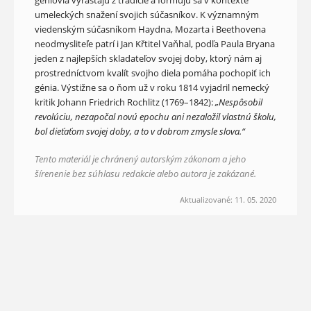
géniovia vyrastajú z tradície a formujú sa v kontexte
umeleckých snažení svojich súčasníkov. K významným
viedenským súčasníkom Haydna, Mozarta i Beethovena
neodmysliteľe patrí i Jan Křtitel Vaňhal, podľa Paula Bryana
jeden z najlepších skladateľov svojej doby, ktorý nám aj
prostredníctvom kvalít svojho diela pomáha pochopiť ich
génia. Výstižne sa o ňom už v roku 1814 vyjadril nemecký
kritik Johann Friedrich Rochlitz (1769–1842):
„Nespôsobil
revolúciu, nezapočal novú epochu ani nezaložil vlastnú školu,
bol dieťaťom svojej doby, a to v dobrom zmysle slova.“
Tento materiál je chránený autorským zákonom a jeho
šírenenie bez súhlasu redakcie alebo autora je zakázané.
Aktualizované: 11. 05. 2020