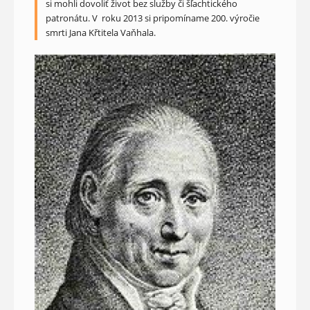
si mohli dovoliť život bez služby či šľachtického
patronátu. V roku 2013 si pripomíname 200. výročie
smrti Jana Křtitela Vaňhala.