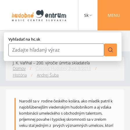
Sk
MENU
Vyhľadať na hc.sk
J. K. Vaňhal – 200. výročie úmrtia skladateľa
Domov
/
Časopis Hudobný život 3/2013
/
História
/
Andrej Šuba
Narodil sa v rodine českého kolára, ako mladík patril k
najobľúbenejším viedenským hudobníkom a aj vďaka
kombinácii umeleckého s obchodným talentom,
príjemnej povahe i typickej skromnosti sa v zrelom
veku stal jedným z prvých významných umelcov, ktorí