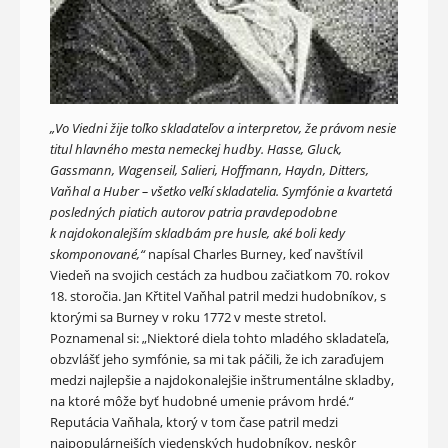
„Vo Viedni žije toľko skladateľov a interpretov, že právom nesie
titul hlavného mesta nemeckej hudby. Hasse, Gluck,
Gassmann, Wagenseil, Salieri, Hoffmann, Haydn, Ditters,
Vaňhal a Huber – všetko veľkí skladatelia. Symfónie a kvartetá
posledných piatich autorov patria pravdepodobne
k najdokonalejším skladbám pre husle, aké boli kedy
skomponované,“
napísal Charles Burney, keď navštívil
Viedeň na svojich cestách za hudbou začiatkom 70. rokov
18. storočia. Jan Křtitel Vaňhal patril medzi hudobníkov, s
ktorými sa Burney v roku 1772 v meste stretol.
Poznamenal si: „Niektoré diela tohto mladého skladateľa,
obzvlášť jeho symfónie, sa mi tak páčili, že ich zaraďujem
medzi najlepšie a najdokonalejšie inštrumentálne skladby,
na ktoré môže byť hudobné umenie právom hrdé.“
Reputácia Vaňhala, ktorý v tom čase patril medzi
najpopulárnejších viedenských hudobníkov, neskôr