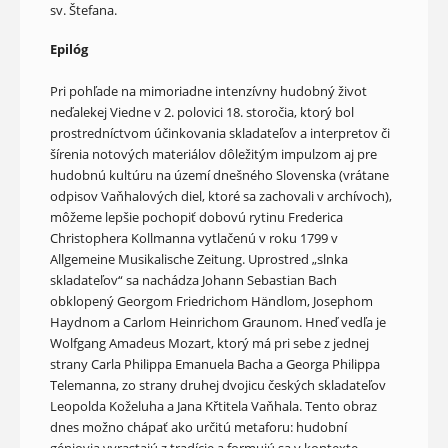
sv. Štefana.
Epilóg
Pri pohľade na mimoriadne intenzívny hudobný život
neďalekej Viedne v 2. polovici 18. storočia, ktorý bol
prostredníctvom účinkovania skladateľov a interpretov či
šírenia notových materiálov dôležitým impulzom aj pre
hudobnú kultúru na území dnešného Slovenska (vrátane
odpisov Vaňhalových diel, ktoré sa zachovali v archívoch),
môžeme lepšie pochopiť dobovú rytinu Frederica
Christophera Kollmanna vytlačenú v roku 1799 v
Allgemeine Musikalische Zeitung. Uprostred „slnka
skladateľov“ sa nachádza Johann Sebastian Bach
obklopený Georgom Friedrichom Händlom, Josephom
Haydnom a Carlom Heinrichom Graunom. Hneď vedľa je
Wolfgang Amadeus Mozart, ktorý má pri sebe z jednej
strany Carla Philippa Emanuela Bacha a Georga Philippa
Telemanna, zo strany druhej dvojicu českých skladateľov
Leopolda Koželuha a Jana Křtitela Vaňhala. Tento obraz
dnes možno chápať ako určitú metaforu: hudobní