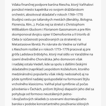
Vďaka finančnej podpore baróna Riescha, ktorý Vaňhalovi
ponúkol miesto kapelníka vo svojom drážďanskom
orchestri, absolvoval skladateľ v rokoch 1769–1770
študijnú cestu po talianskych mestách (Benátky, Bologna,
Florencia, Rím...). Počas nej sa stretol s Christophom
Willibaldom Gluckom i Florianom Gassmanom a pre Rím
skomponoval dvojicu opier Il Demofoonte a Il trionfo di
Clelia (v súčasnosti považovaných za stratené) na
Metastasiove libretá. Po návrate do Viedne sa Vaňhal
s Rieschom rozišiel a v rokoch 1773–1779 pracoval aj pre
grófa Ladislava Erdödyho, ktorý mal sídlo vo Varaždíne na
území dnešného Chorvátska. Jeho domovom však
i naďalej ostala Viedeň, kde sa spolu s ďalšími českými
skladateľmi (napríklad Leopoldom Koželuhom, ktorého
medzinárodnú popularitu však nikdy nedosiahol) aj na
pôde symfónií naďalej spolupodieľal na formovaní štýlu
vrcholného klasicizmu. Vaňhal písal symfónie už počas
pôsobenia v Čechách, pričom štýlový diapazón jeho diel sa
pohybuje od formovo neustálených jedno-
i dvojčasťových skladieb (s ozvenami doznievajúceho
baroka v podobe koncertantného používania sólových