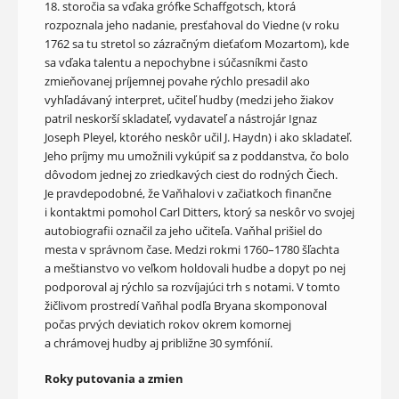
18. storočia sa vďaka grófke Schaffgotsch, ktorá
rozpoznala jeho nadanie, presťahoval do Viedne (v roku
1762 sa tu stretol so zázračným dieťaťom Mozartom), kde
sa vďaka talentu a nepochybne i súčasníkmi často
zmieňovanej príjemnej povahe rýchlo presadil ako
vyhľadávaný interpret, učiteľ hudby (medzi jeho žiakov
patril neskorší skladateľ, vydavateľ a nástrojár Ignaz
Joseph Pleyel, ktorého neskôr učil J. Haydn) i ako skladateľ.
Jeho príjmy mu umožnili vykúpiť sa z poddanstva, čo bolo
dôvodom jednej zo zriedkavých ciest do rodných Čiech.
Je pravdepodobné, že Vaňhalovi v začiatkoch finančne
i kontaktmi pomohol Carl Ditters, ktorý sa neskôr vo svojej
autobiografii označil za jeho učiteľa. Vaňhal prišiel do
mesta v správnom čase. Medzi rokmi 1760–1780 šľachta
a meštianstvo vo veľkom holdovali hudbe a dopyt po nej
podporoval aj rýchlo sa rozvíjajúci trh s notami. V tomto
žičlivom prostredí Vaňhal podľa Bryana skomponoval
počas prvých deviatich rokov okrem komornej
a chrámovej hudby aj približne 30 symfónií.
Roky putovania a zmien