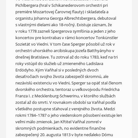
Pichlbergera (hral v Schikanederovom orchestri pri
premiére Mozartovej Čarovnej flauty) i skladateľa a
organistu Johanna Georga Albrechtsbergera, debutoval
s vlastnými dielami ako 18-ročný. Existuje záznam, že
v roku 1778 zazneli Spergerova symfónia a jeden z jeho
koncertov pre kontrabas v rámci koncertov Tonkünstler
Sozietät vo Viedni. V tom čase Sperger pôsobil už rok v
orchestri uhorského arcibiskupa Jozefa Batthyányho v
dnešnej Bratislave. Tu zotrval až do roku 1783, keď na tri
roky vstúpil do služieb už zmieneného Ladislava
Erdödyho. Kým Vaňhal si v posledných dvoch
desaťročiach svojho života zabezpečil skromnú, ale
nezávislú existenciu vo Viedni, Sperger sa opäť stal členom
dvorského orchestra, tentoraz u veľkovojvodu Friedricha
Franza I. z Mecklenburg-Schwerinu, v ktorého službách
zostal až do smrti. V rovnakom období sa Vaňhal podľa
všetkého postupne sťahoval z verejného života. Medzi
rokmi 1784–1787 o jeho viedenskom pôsobení existuje len
veľmi málo zmienok. Jan Křtitel Vaňhal zomrel v
skromných podmienkach, no evidentne finančne
zabezpečený 20. augusta 1813 v byte neďaleko Dómu