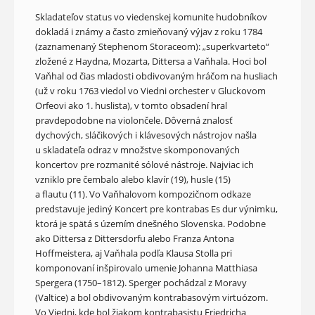
Skladateľov status vo viedenskej komunite hudobníkov
dokladá i známy a často zmieňovaný výjav z roku 1784
(zaznamenaný Stephenom Storaceom): „superkvarteto“
zložené z Haydna, Mozarta, Dittersa a Vaňhala. Hoci bol
Vaňhal od čias mladosti obdivovaným hráčom na husliach
(už v roku 1763 viedol vo Viedni orchester v Gluckovom
Orfeovi ako 1. huslista), v tomto obsadení hral
pravdepodobne na violončele. Dôverná znalosť
dychových, sláčikových i klávesových nástrojov našla
u skladateľa odraz v množstve skomponovaných
koncertov pre rozmanité sólové nástroje. Najviac ich
vzniklo pre čembalo alebo klavír (19), husle (15)
a flautu (11). Vo Vaňhalovom kompozičnom odkaze
predstavuje jediný Koncert pre kontrabas Es dur výnimku,
ktorá je spätá s územím dnešného Slovenska. Podobne
ako Dittersa z Dittersdorfu alebo Franza Antona
Hoffmeistera, aj Vaňhala podľa Klausa Stolla pri
komponovaní inšpirovalo umenie Johanna Matthiasa
Spergera (1750–1812). Sperger pochádzal z Moravy
(Valtice) a bol obdivovaným kontrabasovým virtuózom.
Vo Viedni, kde bol žiakom kontrabasistu Friedricha