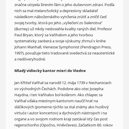
značne utrpela šírením fám o jeho duševnom zdraví. Podľa
nich sa mal melancholický a depresívny skladateľ
následkom náboženského vytrženia zrútiť a zničiť časť
svojej tvorby, ktorá po jeho „vyliečení zo šialenstva“
(Burney) už nikdy nedosiahla kvality raných diel. Profesor
Paul Bryan, ktorý sa Vaňhalom a jeho tvorbou
systematicky zaoberá a svoje výskumy zhrnul v knihe
Johann Wanhall, Vienesse Symphonist (Pendragon Press,
1997), považuje tieto tradované svedectvá za neautentické
a nedôveryhodné.
Mladý vidiecky kantor mieri do Viedne
Jan Křtitel Vaňhal sa narodil 12. mája 1739 v Nechaniciach
vo východných Čechách. Podobne ako otec Josepha
Haydna, i ten Vaňhalov bol kolárom. Ako chlapec sa
Vaňhal vďaka miestnym kantorom naučil hrať na
sláčikových (pomerne rýchlo sa stal známy ako husľový
virtuóz i autor koncertov) a dychových nástrojoch i na
organe a vo svojom rodnom kraji zastával istý čas post
regenschoriho (Opočno, Hněvčeves). Začiatkom 60. rokov