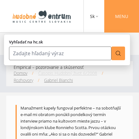
Sk
MENU
Vyhľadať na hc.sk
Empirical – pozorovanie a skúsenosť
Domov
/
Časopis Hudobný život 6/2008
/
Rozhovory
/
Gabriel Bianchi
Manažment kapely fungoval perfektne – na sobotňajší
e-mail mi obratom ponúkli pondelkový termín
interview priamo na kultovom mieste jazzu – v
londýnskom klube Ronnieho Scotta. Prvou otázkou
ovalili oni mňa: „Ako si sa o nás dozvedel?“ Gabriel