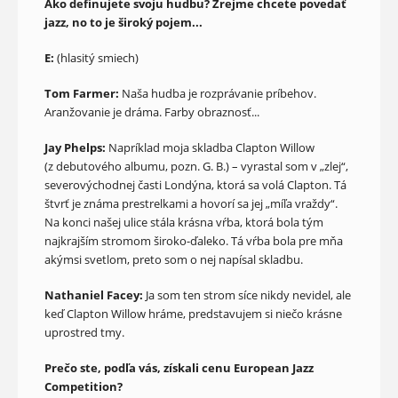
Ako definujete svoju hudbu? Zrejme chcete povedať
jazz, no to je široký pojem...
E:
(hlasitý smiech)
Tom Farmer:
Naša hudba je rozprávanie príbehov.
Aranžovanie je dráma. Farby obraznosť...
Jay Phelps:
Napríklad moja skladba Clapton Willow
(z debutového albumu, pozn. G. B.) – vyrastal som v „zlej“,
severovýchodnej časti Londýna, ktorá sa volá Clapton. Tá
štvrť je známa prestrelkami a hovorí sa jej „míľa vraždy“.
Na konci našej ulice stála krásna vŕba, ktorá bola tým
najkrajším stromom široko-ďaleko. Tá vŕba bola pre mňa
akýmsi svetlom, preto som o nej napísal skladbu.
Nathaniel Facey:
Ja som ten strom síce nikdy nevidel, ale
keď Clapton Willow hráme, predstavujem si niečo krásne
uprostred tmy.
Prečo ste, podľa vás, získali cenu European Jazz
Competition?