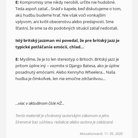
E:
Kompromisy sme nikdy nerobili, určite nie hudobné.
Teda aspoň zatiaľ... Snáď v kapele, keď diskutujeme o tom,
akú hudbu budeme hrať. Nie však voči vonkajším
vplyvom, ani kvôli obecenstvu alebo predajnosti. Sme
šťastní, že sme sa do podobných situácií zatiaľ nedostali.
Istý britský jazzman mi povedal, že pre britský jazz je
typické potláčanie emócií, chlad...
E:
Myslíme, že je to len stereotyp o Britoch. Britský jazz je
pritom úplne iný – vezmite si Django Batesa, ako je úplne
posadnutý emóciami. Alebo Kennyho Wheelera... Naša
hudba je čímkoľvek, len nie emočne zdržanlivou...
...viac v aktuálnom čísle HŽ...
Tento materiál je chránený autorským zákonom a jeho
šírenenie bez súhlasu redakcie alebo autora je zakázané.
Aktualizované: 11. 05. 2020