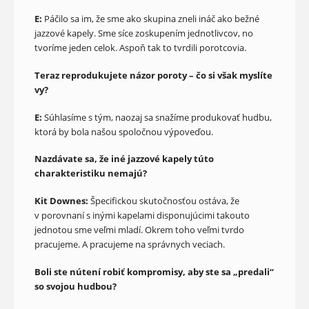
E:
Páčilo sa im, že sme ako skupina zneli ináč ako bežné
jazzové kapely. Sme síce zoskupením jednotlivcov, no
tvoríme jeden celok. Aspoň tak to tvrdili porotcovia.
Teraz reprodukujete názor poroty – čo si však myslíte
vy?
E:
Súhlasíme s tým, naozaj sa snažíme produkovať hudbu,
ktorá by bola našou spoločnou výpoveďou.
Nazdávate sa, že iné jazzové kapely túto
charakteristiku nemajú?
Kit Downes:
Špecifickou skutočnosťou ostáva, že
v porovnaní s inými kapelami disponujúcimi takouto
jednotou sme veľmi mladí. Okrem toho veľmi tvrdo
pracujeme. A pracujeme na správnych veciach.
Boli ste nútení robiť kompromisy, aby ste sa „predali“
so svojou hudbou?