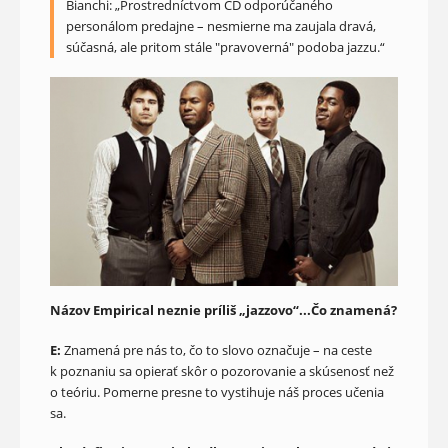
Bianchi: „Prostredníctvom CD odporúčaného
personálom predajne – nesmierne ma zaujala dravá,
súčasná, ale pritom stále "pravoverná" podoba jazzu.“
Názov Empirical neznie príliš „jazzovo“...Čo znamená?
E:
Znamená pre nás to, čo to slovo označuje – na ceste
k poznaniu sa opierať skôr o pozorovanie a skúsenosť než
o teóriu. Pomerne presne to vystihuje náš proces učenia
sa.