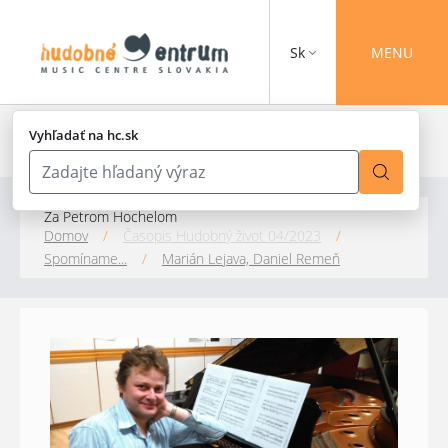
Sk
MENU
Vyhľadať na hc.sk
Za Petrom Hochelom
Domov
/
Časopis Hudobný život 04/2023
/
Spomíname...
/
Marián Lejava, Daniel Remeň