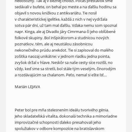
nedostižný. Tak aj v bežnej chôdzi. Počas prestávok sme
sedávali v bufete, on behal po meste a na ďalšiu hodinu sa
objavil s novou knižkou z antikvariátu. Tie nosil
v charakteristickej igelitke, každá z nich v nej vydržala
sotva pár dní, už tam mal ďalšiu. Vďaka nemu som spoznal
napr. Kinga, ale aj Divadlo Járy Cimrmana či jeho obľúbené
folkové skupiny. Bol inšpirátorom a studnicou nových
poznatkov, tém, ale aj neustálou zásobnicou
nekonečného prúdu anekdot. Tie si zapisoval do malého
zošitka naozaj unikátne: v jednom riadku jedna pointa,
zvyšok držal v hlave. Neskôr sa naše cesty síce rozišli, no
vždy, keď sme sa stretli, bol stále tým veselým, činorodým
a rozdávajúcim sa chalanom. Peťo, nemal si ešte ísť…
Marián LEJAVA
Peter bol pre mňa stelesnením ideálu tvorivého génia.
Jeho skladateľská vitalita, dokonalá technika a mimoriadne
improvizačné schopnosti ďaleko presahovali jeho
spolužiakov v odbore kompozície na bratislavskom