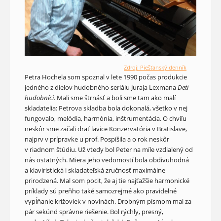
Zdroj: Piešťanský denník
Petra Hochela som spoznal v lete 1990 počas produkcie
jedného z dielov hudobného seriálu Juraja Lexmana
Deti
hudobníci
. Mali sme štrnásť a boli sme tam ako malí
skladatelia: Petrova skladba bola dokonalá, všetko v nej
fungovalo, melódia, harmónia, inštrumentácia. O chvíľu
neskôr sme začali drať lavice Konzervatória v Bratislave,
najprv v prípravke u prof. Pospíšila a o rok neskôr
v riadnom štúdiu. Už vtedy bol Peter na míle vzdialený od
nás ostatných. Miera jeho vedomostí bola obdivuhodná
a klaviristická i skladateľská zručnosť maximálne
prirodzená. Mal som pocit, že aj tie najťažšie harmonické
príklady sú preňho také samozrejmé ako pravidelné
vypĺňanie krížoviek v novinách. Drobným písmom mal za
pár sekúnd správne riešenie. Bol rýchly, presný,