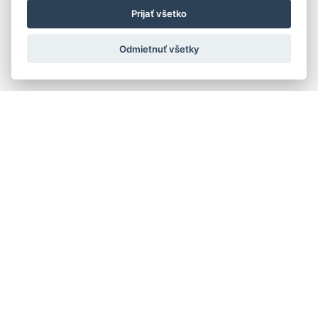
Prijať všetko
Odmietnuť všetky
Rýchla navigácia
Skladatelia
Diela
Interpreti
Telesá
Teoretici
Pedagógovia