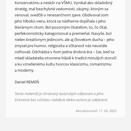
Konzervatóriu a neskôr na VŠMU. Vynikal ako skladobný
stratég, mal bezchybné vedomosti, záujmy, ktorým sa
venoval, svedčili o renesančnom zjave. Obdivoval som
jeho hlbokú vieru, ktorá sa nádherne dopĺňala s jeho
literárnym citom. Bol pozorným čitateľom, to, čo čítal,
perfekcionisticky kategorizoval a premieňal. Navyše, bol
nielen kreatívnym jedincom, ale aj človekom ducha – jeho
zmysel pre humor, religiozita a sčítanosť nás neustále
oslňovali. Odchádza v ňom jedna drobná éra – čas, keď sa
mladí skladatelia otvorene hlásili k tradícii minulých storočí
a ku vznešenému kultu tvorcov klasicizmu, romantizmu
a moderny.
Daniel REMEŇ
Tento materiál je chránený autorským zákonom a jeho
šírenenie bez súhlasu redakcie alebo autora je zakázané.
Aktualizované: 17. 04. 2023