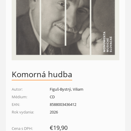
Komorná hudba
Autor:
Figuš-Bystrý, Viliam
Médium:
CD
EAN:
8588003436412
Rok vydania:
2026
€19,90
Cena s DPH: