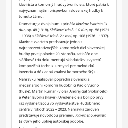
klavirista a komorný hráč vytvoril diela, ktoré patria k
najvýznamnejším príspevkom slovenskej hudby k
tomuto žánru.
Dramaturgia dvojalbumu prináša
Klavírne kvarteto Es
dur
, op. 48 (1918),
Sláčikové trio č. 1 G dur
, op. 58 (1921
– 1936) a
Sláčikové trio č. 2 e mol
, op. 108 (1936 – 1937).
Klavírne kvarteto predstavuje jedno z
najreprezentatívnejších komorných diel slovenskej
hudby prvej polovice 20. storočia, zatiaľ čo obe
sláčikové triá dokumentujú skladateľovu vyzretú
kompozičnú techniku, zmysel pre melodickú
invenciu a dôkladnú znalosť komorného štýlu.
Nahrávku realizovali poprední slovenskí a
medzinárodní komorní hudobníci Paolo Vuono
(husle), Martin Ruman (viola), Andrej Gál (violončelo)
a Peter Javorka (klavír). Uvedené diela boli po prvý
raz vydané tlačou vo vydavateľstve Hudobného
centra v rokoch 2022 – 2023. Nahrávka zároveň
predstavuje novodobú premiéru
Klavírneho kvarteta
Es dur
v jeho úplnej autorskej podobe.