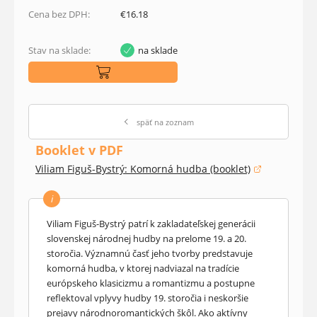
Cena bez DPH:
€16.18
Stav na sklade:
na sklade
späť na zoznam
Booklet v PDF
Viliam Figuš-Bystrý: Komorná hudba (booklet)
(otvorí sa v novom okne)
i
Viliam Figuš-Bystrý patrí k zakladateľskej generácii
slovenskej národnej hudby na prelome 19. a 20.
storočia. Významnú časť jeho tvorby predstavuje
komorná hudba, v ktorej nadviazal na tradície
európskeho klasicizmu a romantizmu a postupne
reflektoval vplyvy hudby 19. storočia i neskoršie
prejavy národnoromantických škôl. Ako aktívny