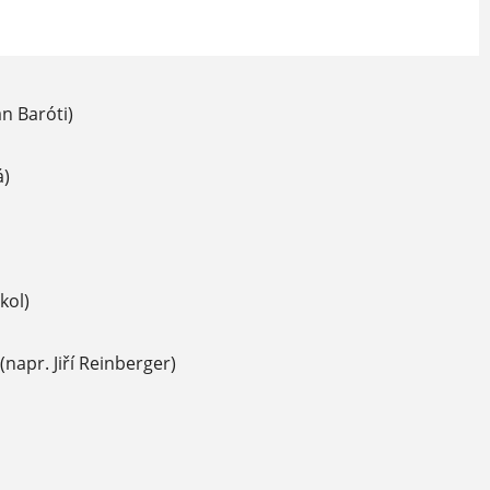
n Baróti)
á)
kol)
apr. Jiří Reinberger)