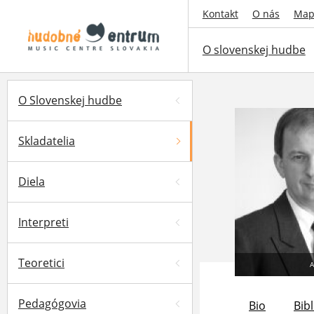
Kontakt
O nás
Map
O slovenskej hudbe
O Slovenskej hudbe
Skladatelia
Diela
Interpreti
Teoretici
A
Pedagógovia
Bio
Bibl