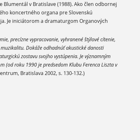
Blumentál v Bratislave (1988). Ako člen odbornej
vého koncertného organa pre Slovenskú
ja. Je iniciátorom a dramaturgom Organových
ie, precízne vypracovanie, vyhranené štýlové cítenie,
u muzikalitu. Dokáže odhadnúť akustické danosti
maturgickú zostavu svojho vystúpenia. Je významným
om (od roku 1990 je predsedom Klubu Ferenca Liszta v
ntrum, Bratislava 2002, s. 130-132.)