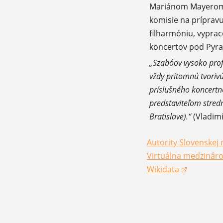
Mariánom Mayerom) 
komisie na príprav
filharmóniu, vypra
koncertov pod Pyra
„Szabóov vysoko profe
vždy prítomnú tvoriv
príslušného koncertn
predstaviteľom stred
Bratislave).“
(Vladimí
Autority Slovenskej 
(otvorí sa v novom 
Virtuálna medzináro
(otvorí sa v novom 
Wikidata
(otvorí sa v novom 