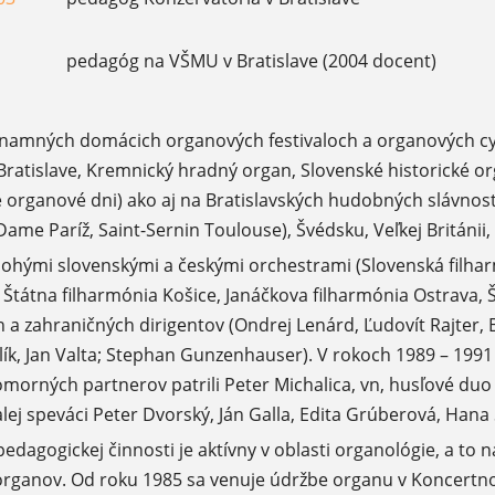
pedagóg na VŠMU v Bratislave (2004 docent)
ýznamných domácich organových festivaloch a organových c
ratislave, Kremnický hradný organ, Slovenské historické o
é organové dni) ako aj na Bratislavských hudobných slávnost
ame Paríž, Saint-Sernin Toulouse), Švédsku, Veľkej Británii,
ohými slovenskými a českými orchestrami (Slovenská filha
, Štátna filharmónia Košice, Janáčkova filharmónia Ostrava,
a zahraničných dirigentov (Ondrej Lenárd, Ľudovít Rajter,
lík, Jan Valta; Stephan Gunzenhauser). V rokoch 1989 – 19
komorných partnerov patrili Peter Michalica, vn, husľové duo
lej speváci Peter Dvorský, Ján Galla, Edita Grúberová, Hana
pedagogickej činnosti je aktívny v oblasti organológie, a t
rganov. Od roku 1985 sa venuje údržbe organu v Koncertnom