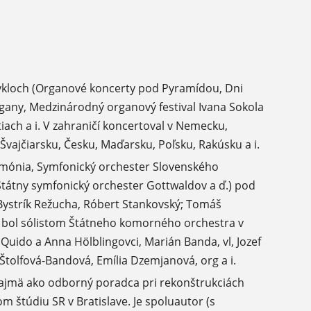
ykloch (Organové koncerty pod Pyramídou, Dni
rgany, Medzinárodný organový festival Ivana Sokola
iach a i. V zahraničí koncertoval v Nemecku,
 Švajčiarsku, Česku, Maďarsku, Poľsku, Rakúsku a i.
rmónia, Symfonický orchester Slovenského
 Štátny symfonický orchester Gottwaldov a ď.) pod
 Bystrík Režucha, Róbert Stankovský; Tomáš
91 bol sólistom Štátneho komorného orchestra v
 Quido a Anna Hölblingovci, Marián Banda, vl, Jozef
 Štolfová-Bandová, Emília Dzemjanová, org a i.
o najmä ako odborný poradca pri rekonštrukciách
 štúdiu SR v Bratislave. Je spoluautor (s