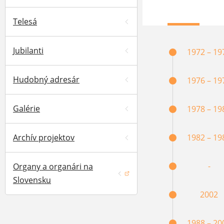
Telesá
Jubilanti
1972 – 19
Hudobný adresár
1976 – 19
Galérie
1978 – 19
Archív projektov
1982 – 19
-
Organy a organári na
(otvorí sa v novom okne)
Slovensku
2002
1988 – 20