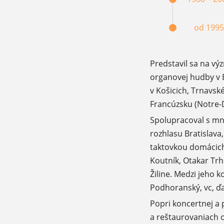
od 1995
Predstavil sa na v
organovej hudby v B
v Košicich, Trnavsk
Francúzsku (Notre-D
Spolupracoval s mn
rozhlasu Bratislava
taktovkou domácich 
Koutník, Otakar Trh
Žiline. Medzi jeho 
Podhoranský, vc, ďa
Popri koncertnej a 
a reštaurovaniach o