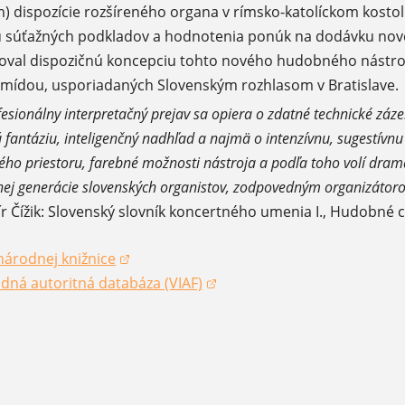
dispozície rozšíreného organa v rímsko-katolíckom kostole 
u súťažných podkladov a hodnotenia ponúk na dodávku no
coval dispozičnú koncepciu tohto nového hudobného nástro
mídou, usporiadaných Slovenským rozhlasom v Bratislave.
sionálny interpretačný prejav sa opiera o zdatné technické zázem
ú fantáziu, inteligenčný nadhľad a najmä o intenzívnu, sugestívn
ého priestoru, farebné možnosti nástroja a podľa toho volí dra
nej generácie slovenských organistov, zodpovedným organizátor
r Čížik: Slovenský slovník koncertného umenia I., Hudobné ce
národnej knižnice
okne)
dná autoritná databáza (VIAF)
okne)
okne)