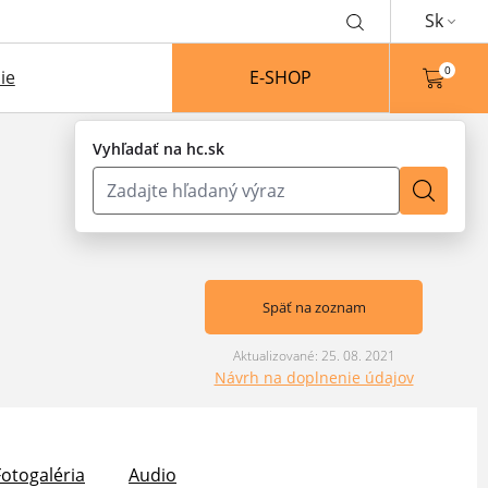
Sk
0
ie
E-SHOP
Vyhľadať na hc.sk
Späť na zoznam
Aktualizované: 25. 08. 2021
Návrh na doplnenie údajov
Fotogaléria
Audio