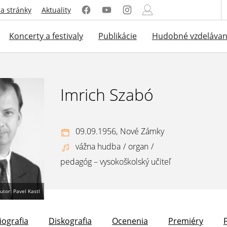
a stránky
Aktuality
Koncerty a festivaly
Publikácie
Hudobné vzdelávan
Imrich Szabó
09.09.1956,
Nové Zámky
vážna hudba
/
organ
/
pedagóg – vysokoškolský učiteľ
utor: Pavel Kastl
iografia
Diskografia
Ocenenia
Premiéry