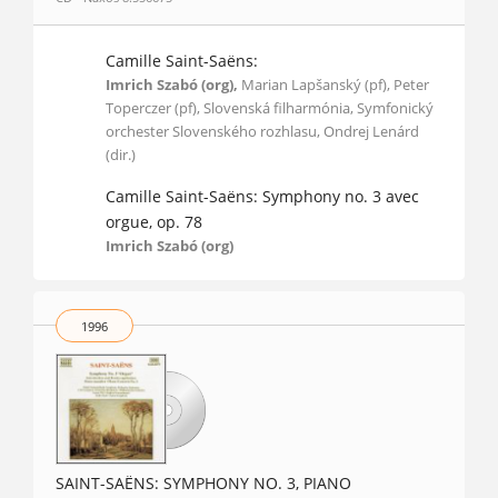
Camille Saint-Saëns:
Imrich Szabó (org),
Marian Lapšanský (pf), Peter
Toperczer (pf), Slovenská filharmónia, Symfonický
orchester Slovenského rozhlasu, Ondrej Lenárd
(dir.)
Camille Saint-Saëns: Symphony no. 3 avec
orgue, op. 78
Imrich Szabó (org)
1996
SAINT-SAËNS: SYMPHONY NO. 3, PIANO