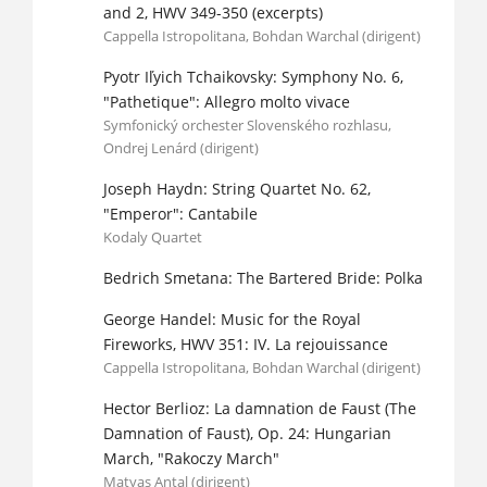
and 2, HWV 349-350 (excerpts)
Cappella Istropolitana, Bohdan Warchal (dirigent)
Pyotr Iľyich Tchaikovsky: Symphony No. 6,
"Pathetique": Allegro molto vivace
Symfonický orchester Slovenského rozhlasu,
Ondrej Lenárd (dirigent)
Joseph Haydn: String Quartet No. 62,
"Emperor": Cantabile
Kodaly Quartet
Bedrich Smetana: The Bartered Bride: Polka
George Handel: Music for the Royal
Fireworks, HWV 351: IV. La rejouissance
Cappella Istropolitana, Bohdan Warchal (dirigent)
Hector Berlioz: La damnation de Faust (The
Damnation of Faust), Op. 24: Hungarian
March, "Rakoczy March"
Matyas Antal (dirigent)