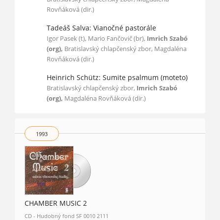
Rovňáková (dir.)
Tadeáš Salva: Vianočné pastorále
Igor Pasek (t), Mario Fančovič (br),
Imrich Szabó
(org),
Bratislavský chlapčenský zbor, Magdaléna
Rovňáková (dir.)
Heinrich Schütz: Sumite psalmum (moteto)
Bratislavský chlapčenský zbor,
Imrich Szabó
(org),
Magdaléna Rovňáková (dir.)
1993
CHAMBER MUSIC 2
CD - Hudobný fond SF 0010 2111