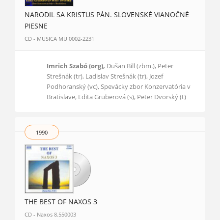
NARODIL SA KRISTUS PÁN. SLOVENSKÉ VIANOČNÉ
PIESNE
CD - MUSICA MU 0002-2231
Imrich Szabó (org),
Dušan Bill (zbm.), Peter
Strešnák (tr), Ladislav Strešnák (tr), Jozef
Podhoranský (vc), Spevácky zbor Konzervatória v
Bratislave, Edita Gruberová (s), Peter Dvorský (t)
1990
THE BEST OF NAXOS 3
CD - Naxos 8.550003