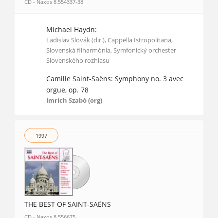
CD - Naxos 8.554337-38
Michael Haydn:
Ladislav Slovák (dir.), Cappella Istropolitana,
Slovenská filharmónia, Symfonický orchester
Slovenského rozhlasu
Camille Saint-Saëns: Symphony no. 3 avec
orgue, op. 78
Imrich Szabó (org)
1997
THE BEST OF SAINT-SAËNS
CD - Naxos 8.556675