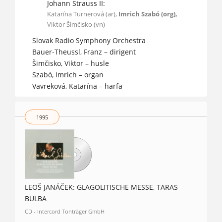
Johann Strauss II:
Katarína Turnerová (ar),
Imrich Szabó (org),
Viktor Šimčisko (vn)
Slovak Radio Symphony Orchestra
Bauer-Theussl, Franz – dirigent
Šimčisko, Viktor – husle
Szabó, Imrich – organ
Vavreková, Katarína – harfa
1995
LEOŠ JANÁČEK: GLAGOLITISCHE MESSE, TARAS
BULBA
CD - Intercord Tonträger GmbH