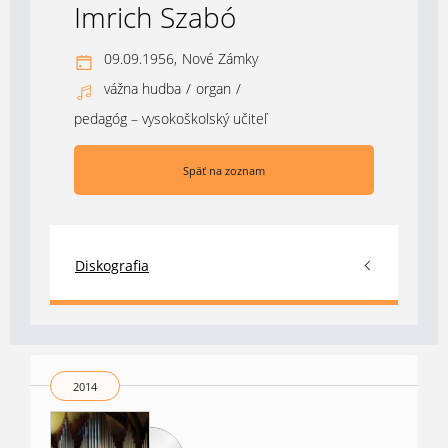
Imrich Szabó
09.09.1956,
Nové Zámky
vážna hudba
/
organ
/
pedagóg – vysokoškolský učiteľ
Späť na zoznam
Diskografia
2014