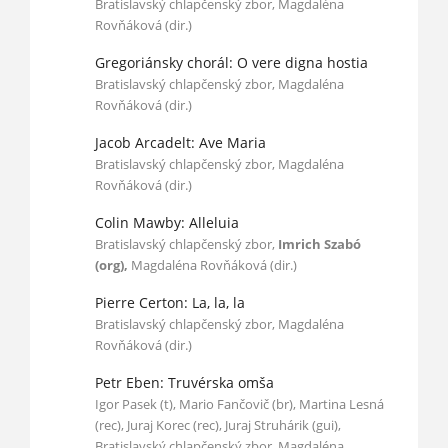
Bratislavský chlapčenský zbor, Magdaléna
Rovňáková (dir.)
Gregoriánsky chorál: O vere digna hostia
Bratislavský chlapčenský zbor, Magdaléna
Rovňáková (dir.)
Jacob Arcadelt: Ave Maria
Bratislavský chlapčenský zbor, Magdaléna
Rovňáková (dir.)
Colin Mawby: Alleluia
Bratislavský chlapčenský zbor,
Imrich Szabó
(org),
Magdaléna Rovňáková (dir.)
Pierre Certon: La, la, la
Bratislavský chlapčenský zbor, Magdaléna
Rovňáková (dir.)
Petr Eben: Truvérska omša
Igor Pasek (t), Mario Fančovič (br), Martina Lesná
(rec), Juraj Korec (rec), Juraj Struhárik (gui),
Bratislavský chlapčenský zbor, Magdaléna