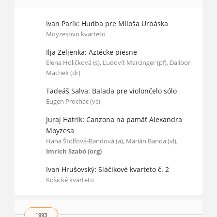
Ivan Parík: Hudba pre Miloša Urbáska
Moyzesovo kvarteto
Ilja Zeljenka: Aztécke piesne
Elena Holičková (s), Ľudovít Marcinger (pf), Dalibor
Machek (dr)
Tadeáš Salva: Balada pre violončelo sólo
Eugen Prochác (vc)
Juraj Hatrík: Canzona na pamäť Alexandra
Moyzesa
Hana Štolfová-Bandová (a), Marián Banda (vl),
Imrich Szabó (org)
Ivan Hrušovský: Sláčikové kvarteto č. 2
Košické kvarteto
1993