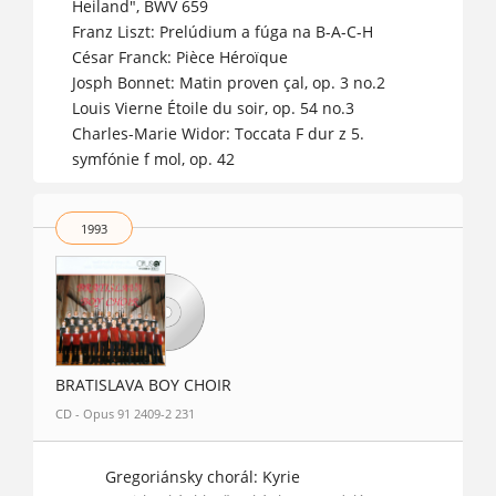
Heiland", BWV 659
Franz Liszt: Prelúdium a fúga na B-A-C-H
César Franck: Pièce Héroïque
Josph Bonnet: Matin proven çal, op. 3 no.2
Louis Vierne Étoile du soir, op. 54 no.3
Charles-Marie Widor: Toccata F dur z 5.
symfónie f mol, op. 42
1993
BRATISLAVA BOY CHOIR
CD - Opus 91 2409-2 231
Gregoriánsky chorál: Kyrie