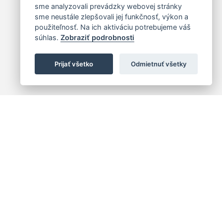
sme analyzovali prevádzky webovej stránky
sme neustále zlepšovali jej funkčnosť, výkon a
použiteľnosť. Na ich aktiváciu potrebujeme váš
súhlas.
Zobraziť podrobnosti
Prijať všetko
Odmietnuť všetky
 centrum
+421 (2) 2047 0111
10
info@hc.sk
islava 1