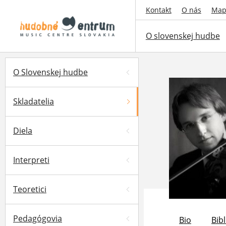
Kontakt
O nás
Map
O slovenskej hudbe
O Slovenskej hudbe
Skladatelia
Diela
Interpreti
Teoretici
Pedagógovia
Bio
Bibl