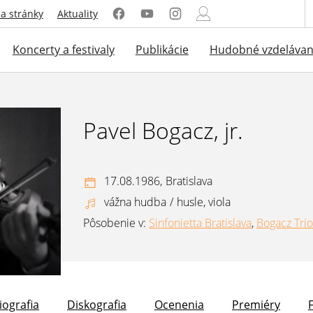
a stránky
Aktuality
Koncerty a festivaly
Publikácie
Hudobné vzdelávan
Pavel Bogacz, jr.
17.08.1986,
Bratislava
vážna hudba
/
husle, viola
Pôsobenie v:
Sinfonietta Bratislava
,
Bogacz Trio
iografia
Diskografia
Ocenenia
Premiéry