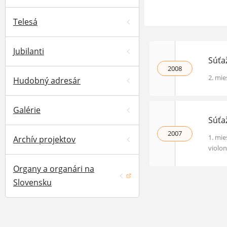
Telesá
Jubilanti
Súťa
2008
2. mie
Hudobný adresár
Galérie
Súťa
2007
1. mie
Archív projektov
violon
Organy a organári na
(otvorí sa v novom okne)
Slovensku