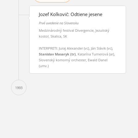
Jozef Kolkovič: Odtiene jesene
Prvé uvedenie na Slovensku
Medzinárodný festival Divergencie, Jezuitský
kostol, Skalica, SK
INTERPRETI: Juraj Alexander (vc), Ján Slávik (vc),
Stanislav Masaryk (tr)
, Katarína Turnerová (ar),
Slovenský komorný orchester, Ewald Danel
(umv.)
1993