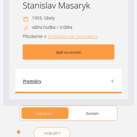
Stanislav Masaryk
1993,
Gbely
vážna hudba
/
trúbka
Pôsobenie v:
Bratislava Hot Serenaders
Späť na zoznam
Premiéry
Časová os
Zoznam
14.06.
2017