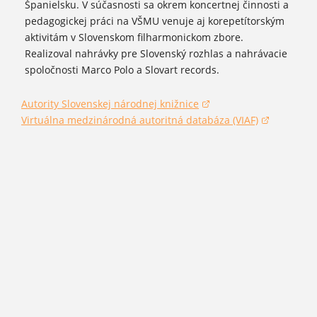
Španielsku. V súčasnosti sa okrem koncertnej činnosti a
pedagogickej práci na VŠMU venuje aj korepetítorským
aktivitám v Slovenskom filharmonickom zbore.
Realizoval nahrávky pre Slovenský rozhlas a nahrávacie
spoločnosti Marco Polo a Slovart records.
Autority Slovenskej národnej knižnice
(otvorí sa v novom okne)
Virtuálna medzinárodná autoritná databáza (VIAF)
(otvorí sa v novom okne)