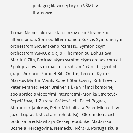
pedagóg klavírnej hry na VŠMU v
Bratislave
Tomáš Nemec ako sólista účinkoval so Slovenskou
filharmóniou, Štátnou filharmóniou Košice, Symfonickým
orchestrom Slovenského rozhlasu, Symfonickým
orchestrom VŠMU, ale aj s Filharmóniou Bohuslava
Martinů Zlín, Portugalským symfonickým orchestrom a i.
Spolupracoval s domácimi a zahraničnými dirigentmi
(napr. Adriano, Samuel Bill, Ondrej Lenárd, Kypros
Markov, Martin Mázik, Róbert Stankovský, Kirk Trevor,
Peter Feranec, Peter Breiner a i.) a v rámci komornej
spolupráce s viacerými interpretmi (Monika Štreitová-
Popelářová, fl, Zuzana Gréková, ob, Pavel Bogacz,
Alexander Jablokov, Peter Michalica a Peter Michalík, vn,
Jozef Luptáčik st., cl a mnohí ďalší). Okrem domácich
pódií sa predstavil aj v Českej republike, Maďarsku,
Bosne a Hercegovina, Nemecku, Nórsku, Portugalsku a