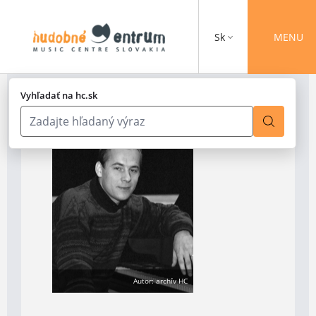
Sk
MENU
Vyhľadať na hc.sk
Autor: archív HC