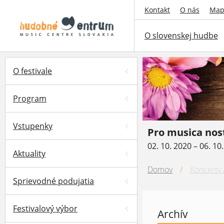
Kontakt
O nás
Map
O slovenskej hudbe
O festivale
Program
Vstupenky
Pro musica nos
02. 10. 2020 – 06. 10
Aktuality
Domov
/
Koncerty a
Sprievodné podujatia
Festivalový výbor
Archív