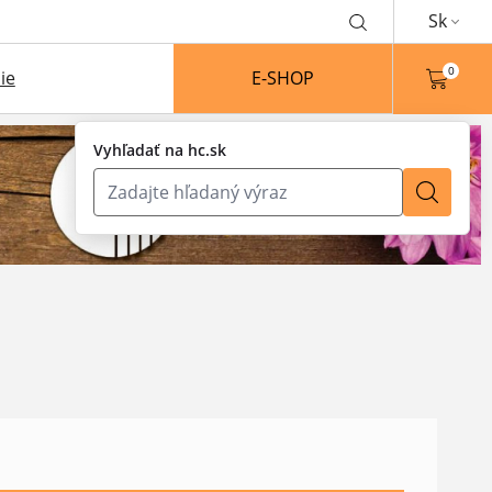
Sk
0
ie
E-SHOP
Vyhľadať na hc.sk