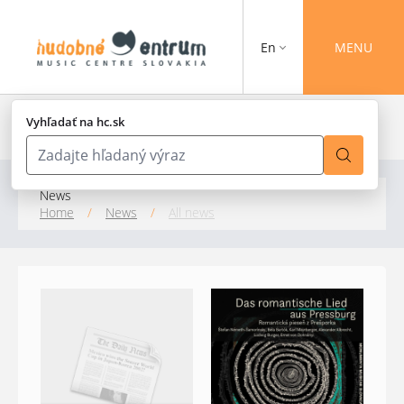
En
MENU
Vyhľadať na hc.sk
News
Home
/
News
/
All news