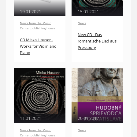
19.01.2021
15.01.2021
News from the Music
News
Center publishing house
New CD - Das
CD Miska Hauser -
romantische Lied aus
Works for Violin and
Pressburg
Piano
11.01.2021
20.01.2017
News from the Music
News
Center publishing house