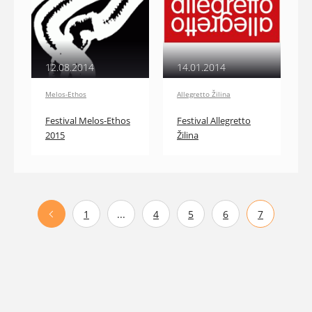
12.08.2014
14.01.2014
Melos-Ethos
Allegretto Žilina
Festival Melos-Ethos
Festival Allegretto
2015
Žilina
1
...
4
5
6
7