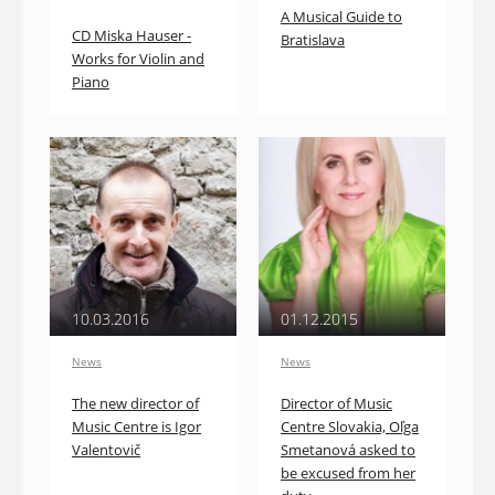
A Musical Guide to
CD Miska Hauser -
Bratislava
Works for Violin and
Piano
10.03.2016
01.12.2015
News
News
The new director of
Director of Music
Music Centre is Igor
Centre Slovakia, Oľga
Valentovič
Smetanová asked to
be excused from her