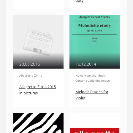
duty
20.08.2015
16.12.2014
Allegretto Žilina
News from the Music
Center publishing house
Allegretto Žilina 2015
Melodic Etudes for
in pictures
Violin