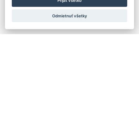
Prijať všetko
Odmietnuť všetky
Quick navigation
Composers
Works
Performers
Ensembles
Theorists
Pedagogues
Online katalógy knižnice HC