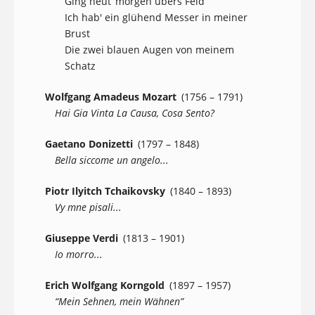
Ging heut’ morgen übers Feld
Ich hab' ein glühend Messer in meiner
Brust
Die zwei blauen Augen von meinem
Schatz
Wolfgang Amadeus Mozart
(1756 – 1791)
Hai Gia Vinta La Causa, Cosa Sento?
Gaetano Donizetti
(1797 – 1848)
Bella siccome un angelo...
Piotr Ilyitch Tchaikovsky
(1840 – 1893)
Vy mne pisali...
Giuseppe Verdi
(1813 – 1901)
Io morro...
Erich Wolfgang Korngold
(1897 – 1957)
“Mein Sehnen, mein Wähnen”