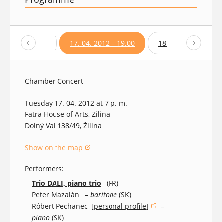
4. 2012 – 19.00
17. 04. 2012 – 19.00
18. 04. 2012 – 16.0
Chamber Concert
Tuesday 17. 04. 2012 at 7 p. m.
Fatra House of Arts, Žilina
Dolný Val 138/49, Žilina
Show on the map
(opens in a new window)
Performers:
Trio DALI, piano trio
(FR)
Peter Mazalán
–
baritone
(SK)
Róbert Pechanec
[personal profile]
–
(opens in a new window)
piano
(SK)