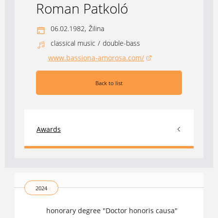
Roman Patkoló
06.02.1982,
Žilina
classical music
/
double-bass
www.bassiona-amorosa.com/
(opens in a new window)
Back to list
Awards
2024
honorary degree "Doctor honoris causa"