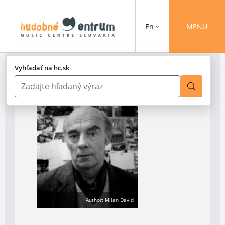
En
MENU
Vyhľadať na hc.sk
Author: Milan David