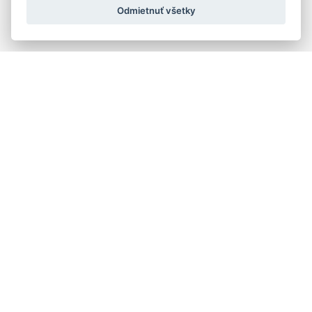
Odmietnuť všetky
Quick navigation
Composers
Works
Performers
Ensembles
Theorists
Pedagogues
Online katalógy knižnice HC
Organs and organ builders in Slovakia