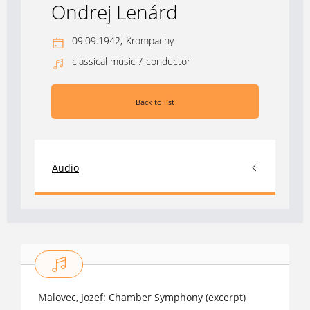
Ondrej Lenárd
09.09.1942,
Krompachy
classical music
/
conductor
Back to list
Audio
1989
Malovec, Jozef: Chamber Symphony (excerpt)