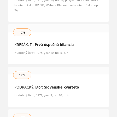
Hudobný život, 1978, year 10, no. 24, p. 9(Mozart - Klarinetové
kvinteto A dur, KV 581; Weber - Klarinetové kvinteto B dur, op.
34)
1978
KRESÁK, F.:
Prvá úspešná bilancia
Hudobný život, 1978, year 10, no. 5, p. 4
1977
PODRACKÝ, Igor:
Slovenské kvarteto
Hudobný život, 1977, year 9, no. 20, p. 4