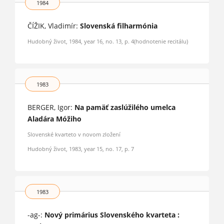
1984
ČÍŽIK, Vladimír:
Slovenská filharmónia
Hudobný život, 1984, year 16, no. 13, p. 4(hodnotenie recitálu)
1983
BERGER, Igor:
Na pamäť zaslúžilého umelca
Aladára Móžiho
Slovenské kvarteto v novom zložení
Hudobný život, 1983, year 15, no. 17, p. 7
1983
-ag-:
Nový primárius Slovenského kvarteta :