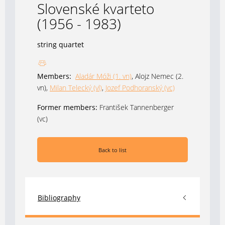
Slovenské kvarteto
(1956 - 1983)
string quartet
Members:
Aladár Móži (1. vn)
, Alojz Nemec (2.
vn),
Milan Telecký (vl)
,
Jozef Podhoranský (vc)
Former members:
František Tannenberger
(vc)
Back to list
Bibliography