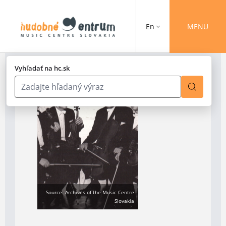
En
MENU
Vyhľadať na hc.sk
Source: Archives of the Music Centre
Slovakia