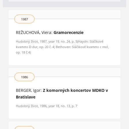
1987
REŽUCHOVÁ, Viera:
Gramorecenzie
Hudobný život, 1987, year 19, no. 24, p. 5(Haydn: Sláčikové
kvarteto D dur, op. 20 č. 4; Bethoven: Sláčikové kvarteto c mol,
op. 18 č.4)
1986
BERGER, Igor:
Z komorných koncertov MDKO v
Bratislave
Hudobný život, 1986, year 18, no. 13, p. 7