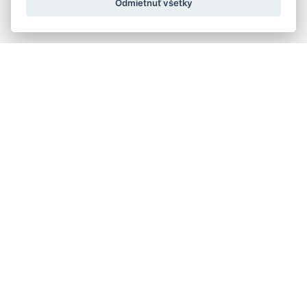
Odmietnuť všetky
Quick navigation
Composers
Works
Performers
Ensembles
Theorists
Pedagogues
Online katalógy knižnice HC
Organs and organ builders in Slovakia
Melos-Ethos