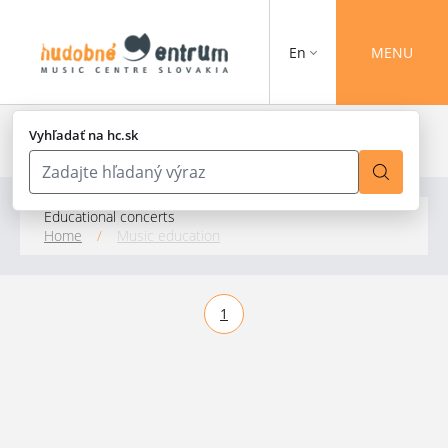
En
MENU
Vyhľadať na hc.sk
Educational concerts
Home
/
Music education
1