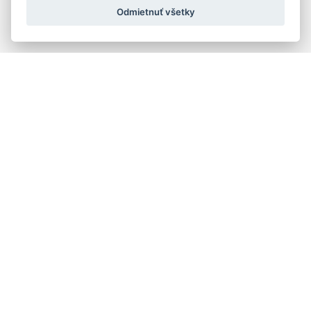
Odmietnuť všetky
Quick navigation
Composers
Works
Performers
Ensembles
Theorists
Pedagogues
Online katalógy knižnice HC
Organs and organ builders in Slovakia