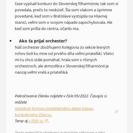
čase vypísali konkurz do Slovenskej filharmónie, tak som si
povedala, prečo to neskúsiť. Šla som vlakom a úprimne
povedané, keď som v Bratislave vystúpila na Hlavnej
stanici, veľmi som o svojom nápade zapochybovala. Ale
keď som prišla do centra, očarilo ma.
Ako ťa prijal orchester?
Náš orchester zbožňujem! Kolegovia zo sekcie lesných
rohov boli ku mne od prvého dňa veľmi priateľskí. Všetci
mi tu chcú stále pomáhať, hrala som v rôznych
orchestroch, ale atmosféra v Slovenskej filharmónii je
naozaj veľmi vrelá a priateľská.
Pokračovanie článku nájdete v čísle 05/2022. Časopis si
môžete
objednať formou predplatného alebo kúpou
(otvorí sa v novom okne)
konkrétneho čísla tu.
Teraz aj
v PDF tu
.
(otvorí sa v novom okne)
Tento materiál je chránený autorským zákonom a jeho