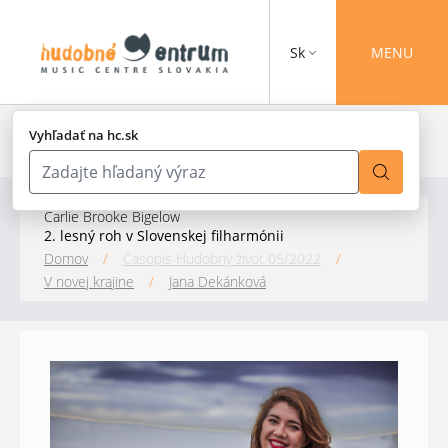
Sk
MENU
Vyhľadať na hc.sk
Carlie Brooke Bigelow
2. lesný roh v Slovenskej filharmónii
Domov
/
Časopis Hudobný život 05/2022
/
V novej krajine
/
Jana Dekánková