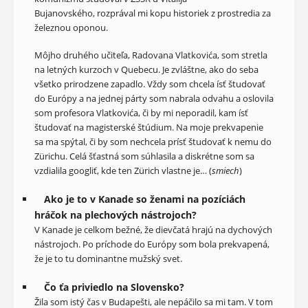
Bujanovského, rozprával mi kopu historiek z prostredia za
železnou oponou.
Môjho druhého učiteľa, Radovana Vlatkovića, som stretla
na letných kurzoch v Quebecu. Je zvláštne, ako do seba
všetko prirodzene zapadlo. Vždy som chcela ísť študovať
do Európy a na jednej párty som nabrala odvahu a oslovila
som profesora Vlatkovića, či by mi neporadil, kam ísť
študovať na magisterské štúdium. Na moje prekvapenie
sa ma spýtal, či by som nechcela prísť študovať k nemu do
Zürichu. Celá šťastná som súhlasila a diskrétne som sa
vzdialila googliť, kde ten Zürich vlastne je… (
smiech
)
Ako je to v Kanade so ženami na pozíciách
hráčok na plechových nástrojoch?
V Kanade je celkom bežné, že dievčatá hrajú na dychových
nástrojoch. Po príchode do Európy som bola prekvapená,
že je to tu dominantne mužský svet.
Čo ťa priviedlo na Slovensko?
Žila som istý čas v Budapešti, ale nepáčilo sa mi tam. V tom