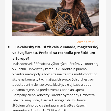
Autor: archív
Bakalársky titul si získala v Kanade, magisterský
vo Švajčiarsku. Prečo si sa rozhodla pre štúdium
v Európe?
Mala som veľké šťastie na výborných učiteľov. V Toronte aj
v Zürichu. Univerzitný kampus v Toronte je priamo
v centre metropoly a bolo úžasné, že sme mohli chodiť po
škole na koncerty tých najlepších svetových orchestrov
a zoskupení nielen zo sveta klasiky, ale aj jazzu a popu.
A, samozrejme, na predstavenia Canadian Opera
Company alebo koncerty Toronto Symphony Orchestra,
kde hral môj učiteľ, Harcus Hennigar, druhú hornu.
Štúdium uňho bolo veľmi zaujímavé, ešte v časoch
komunizmu študoval v ZSSR u Vitalija