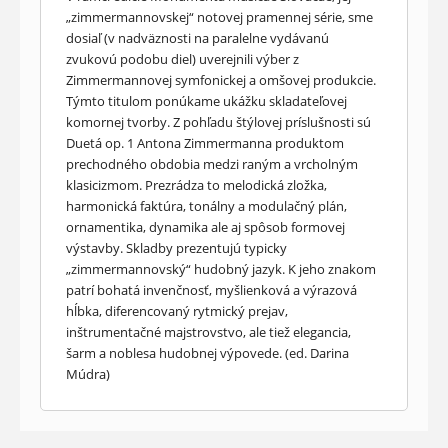
„zimmermannovskej“ notovej pramennej série, sme
dosiaľ (v nadväznosti na paralelne vydávanú
zvukovú podobu diel) uverejnili výber z
Zimmermannovej symfonickej a omšovej produkcie.
Týmto titulom ponúkame ukážku skladateľovej
komornej tvorby. Z pohľadu štýlovej príslušnosti sú
Duetá op. 1 Antona Zimmermanna produktom
prechodného obdobia medzi raným a vrcholným
klasicizmom. Prezrádza to melodická zložka,
harmonická faktúra, tonálny a modulačný plán,
ornamentika, dynamika ale aj spôsob formovej
výstavby. Skladby prezentujú typicky
„zimmermannovský“ hudobný jazyk. K jeho znakom
patrí bohatá invenčnosť, myšlienková a výrazová
hĺbka, diferencovaný rytmický prejav,
inštrumentačné majstrovstvo, ale tiež elegancia,
šarm a noblesa hudobnej výpovede. (ed. Darina
Múdra)