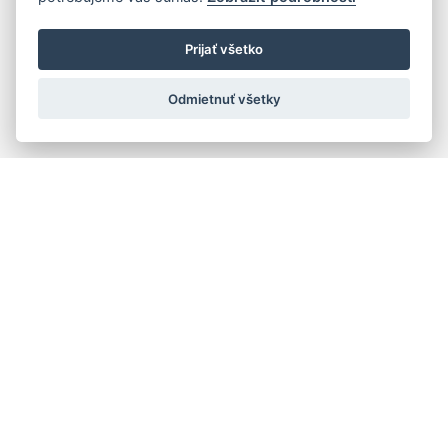
Prijať všetko
Odmietnuť všetky
Rýchla navigácia
Skladatelia
Diela
Interpreti
Telesá
Teoretici