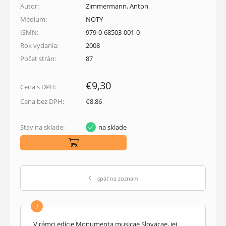
Autor:
Zimmermann, Anton
Médium:
NOTY
ISMN:
979-0-68503-001-0
Rok vydania:
2008
Počet strán:
87
€9,30
Cena s DPH:
Cena bez DPH:
€8.86
Stav na sklade:
na sklade
späť na zoznam
i
V rámci edície Monumenta musicae Slovacae, jej