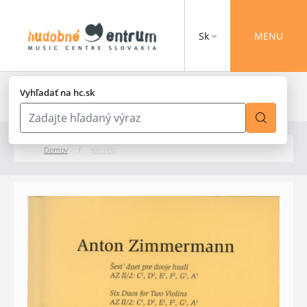
Sk
MENU
Vyhľadať na hc.sk
Domov
/
Katalóg