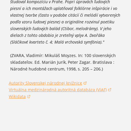
študoval kompozíciu v Prahe. Popri úpravách ľudových
piesní a ich montážach uplatňoval folklórne inšpirácie i vo
vlastnej tvorbe (často v podobe citácií či melódií vytvorených
podľa vzoru ľudovej piesne) a originálne rozvinul poetiku
slovenských ľudových balád (Ctibor, melodrámy). V jeho
dielach z tohto obdobia je zreteľný vplyv A. Dvořáka
(Sláčikové kvarteto č. 4; Malá vrchovská symfónia)."
(ZVARA, Vladimír: Mikuláš Moyzes. In: 100 slovenských
skladateľov. Ed. Marián Jurík, Peter Zagar. Bratislava :
Národné hudobné centrum, 1998, s. 205 – 206.)
Autority Slovenskej národnej knižnice
(otvorí sa v novom okne)
Virtuálna medzinárodná autoritná databáza (VIAF)
(otvorí sa v novom okne)
Wikidata
(otvorí sa v novom okne)