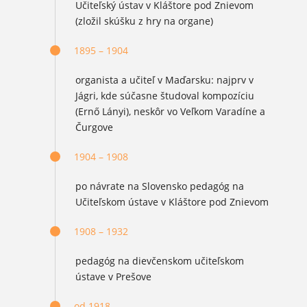
Učiteľský ústav v Kláštore pod Znievom
(zložil skúšku z hry na organe)
1895 – 1904
organista a učiteľ v Maďarsku: najprv v
Jágri, kde súčasne študoval kompozíciu
(Ernő Lányi), neskôr vo Veľkom Varadíne a
Čurgove
1904 – 1908
po návrate na Slovensko pedagóg na
Učiteľskom ústave v Kláštore pod Znievom
1908 – 1932
pedagóg na dievčenskom učiteľskom
ústave v Prešove
od 1918