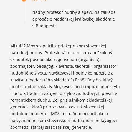
riadny profesor hudby a spevu na základe
aprobácie Maďarskej kráľovskej akadémie
v Budapešti
Mikuláš Moyzes patril k priekopníkom slovenskej
národnej hudby. Profesionálne umelecky neškolený
skladateľ, pôsobil ako regenschori (organista),
zbormajster, pedagóg, klavirista, teoretik i organizátor
hudobného života. Navštevoval hodiny kompozície a
klavíra u maďarského skladateľa Ernő Lányiho, ktorý
určil stabilné základy Moyzesovsho kompozičného štýlu
– úctu k tradícii i záujem o štylizáciu ľudových piesní v
romantickom duchu. Bol príslušníkom skladateľskej
generácie, ktorá pripravovala cestu k slovenskej
hudobnej moderne. Môžeme o ňom hovoriť ako o
najvýznamnejšom slovenskom hudobnom pedagógovi
spomedzi staršej skladateľskej generácie.