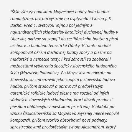
"Štýlovým východiskom Moyzesovej hudby bola hudba
romantizmu, pričom výrazne ho ovplyvnila i tvorba J. S.
Bacha. Pred 1. svetovou vojnou bol jedným z
najuznávanejších skladateľov katolíckej duchovnej hudby v
Uhorsku, aktívne sa zapojil do ceciliánskeho hnutia a písal
učebnice a hudobno-teoretické články. V tomto období
komponoval okrem duchovnej hudby zbory a piesne na
maďarské a nemecké texty, i keď zároveň sa zaoberal i
možnosťami vytvorenia špecificky slovenského hudobného
štýlu (Mazurek; Polonaise). Po Moyzesovom návrate na
Slovensko sa zintenzívnil jeho záujem o slovenskú ľudovú
hudbu, pričom študoval a upravoval predovšetkým
autentické roľnícke ľudové piesne (na rozdiel od iných
súdobých slovenských skladateľov, ktorí dávali prednosť
piesňam obľúbeným v mestskom prostredí). V období po
vzniku Československa sa Moyzes vo zvýšenej miere venoval
kompozícii, pričom tvorivo absorboval nové podnety,
sprostredkované predovšetkým synom Alexandrom, ktorý