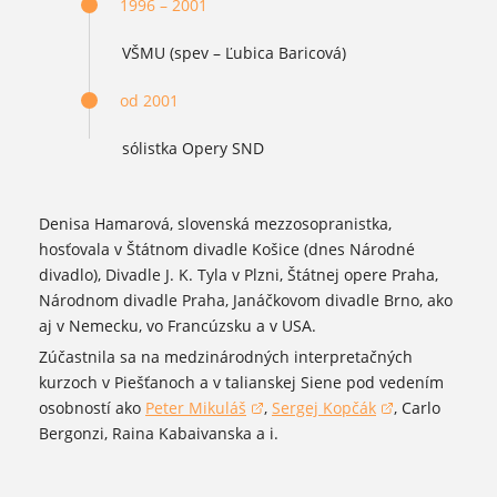
1996 – 2001
VŠMU (spev –
Ľubica Baricová)
od 2001
sólistka Opery SND
Denisa Hamarová, slovenská mezzosopranistka,
hosťovala v Štátnom divadle Košice (dnes Národné
divadlo), Divadle J. K. Tyla v Plzni, Štátnej opere Praha,
Národnom divadle Praha, Janáčkovom divadle Brno, ako
aj v Nemecku, vo Francúzsku a v USA.
Zúčastnila sa na medzinárodných interpretačných
kurzoch v Piešťanoch a v talianskej Siene pod vedením
osobností ako
Peter Mikuláš
,
Sergej Kopčák
, Carlo
(otvorí sa v novom okne)
(otvorí sa v novom okne)
Bergonzi, Raina Kabaivanska a i.