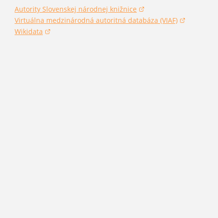
Autority Slovenskej národnej knižnice
(otvorí sa v novom okne)
Virtuálna medzinárodná autoritná databáza (VIAF)
(otvorí sa v novom okne)
Wikidata
(otvorí sa v novom okne)