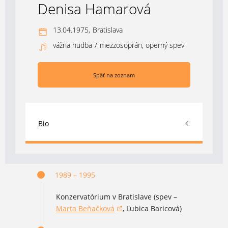
Denisa Hamarová
13.04.1975,
Bratislava
vážna hudba
/
mezzosoprán, operný spev
Späť na zoznam
Bio
1989 – 1995
Konzervatórium v Bratislave (spev –
Marta Beňačková
, Ľubica Baricová)
(otvorí sa v novom okne)