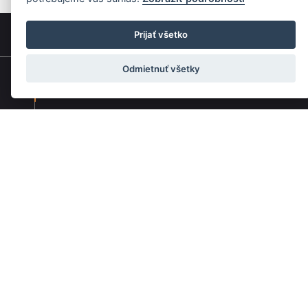
Prijať všetko
Odmietnuť všetky
Rýchla navigácia
Skladatelia
Diela
Interpreti
Telesá
Teoretici
Pedagógovia
Online katalógy knižnice HC
Organy a organári na Slovensku
Melos-Étos
Allegretto Žilina