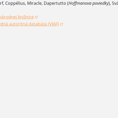
orf, Coppélius, Miracle, Dapertutto (
Hoffmanova poviedky
), Sv
národnej knižnice
okne)
dná autoritná databáza (VIAF)
okne)
okne)