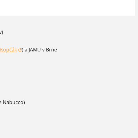
v)
 Kopčák
) a JAMU v Brne
í sa v novom okne)
re Nabucco)