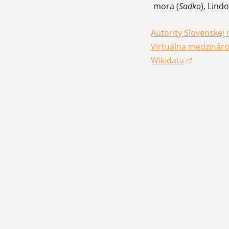
mora (
Sadko
), Lind
Autority Slovenskej 
(otvorí sa v novom 
Virtuálna medzináro
(otvorí sa v novom 
Wikidata
(otvorí sa v novom 