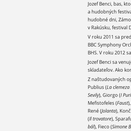
Jozef Benci, bas, 
a hudobných festiva
hudobné dni, Zámoc
v Rakúsku, festival
V roku 2011 sa pre
BBC Symphony Orche
BHS. V roku 2012 sa
Jozef Benci sa venu
skladateľov. Ako ko
Z naštudovaných op
Publius (
La clemeza 
Sevily
), Giorgo (
I Pur
Mefistofeles (
Faust
)
René (
Jolanta
), Konč
(
Il trovatore
), Sparafu
bál
), Fieco (
Simone B