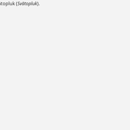
ätopluk (
Svätopluk
).