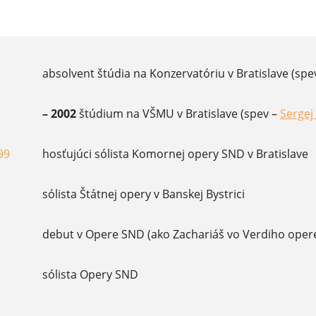
absolvent štúdia na Konzervatóriu v Bratislave (spe
– 2002
štúdium na VŠMU v Bratislave (spev –
Sergej
(otvor
99
hosťujúci sólista Komornej opery SND v Bratislave
sólista Štátnej opery v Banskej Bystrici
debut v Opere SND (ako Zachariáš vo Verdiho ope
sólista Opery SND