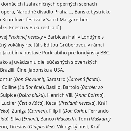
ch domácich i zahraničných operných scénach
opera, Národné divadlo Praha ..., Banskobystrické
 Krumlove, festival v Sankt Margarethen
 G. Enescu v Bukurešti a ď.).
ovej
Predanej nevesty
v Barbican Hall v Londýne s
ný vokálny recitál s Editou Grúberovou v rámci
ka Jakobín v postave Purkrabího pre londýnsky BBC.
, ako aj uvádzaniu diel súčasných slovenských
razílii, Číne, Japonsku a USA.
Kontúr (
Don Giovanni
), Sarastro (
Čarovná flauta
),
, Colline (
La Bohéme
), Basilio, Bartolo (
Barbier zo
, Sulpice (
Dcéra pluku
), Henrich VIII. (
Anna Bolena
),
, Lucifer (
Čert a Káča
), Kecal (
Predaná nevesta
), Kráľ
leko
), Zuniga (
Carmen
), Filip II (
Don Carlo
), Ferrando
Aida
), Silva (
Ernani
), Banco (
Macbeth
), Tom (
Maškarný
eon, Tiresias (
Oidipus Rex
), Vikingský hosť, Kráľ