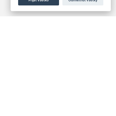
 centrum
+421 (2) 2047 0111
10
info@hc.sk
islava 1