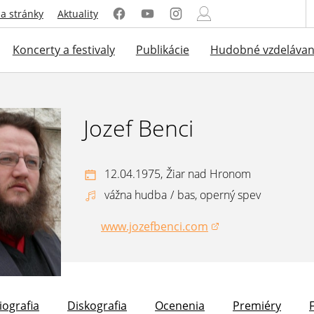
a stránky
Aktuality
Koncerty a festivaly
Publikácie
Hudobné vzdelávan
Jozef Benci
12.04.1975,
Žiar nad Hronom
vážna hudba
/
bas, operný spev
www.jozefbenci.com
(otvorí sa v novom okne)
iografia
Diskografia
Ocenenia
Premiéry