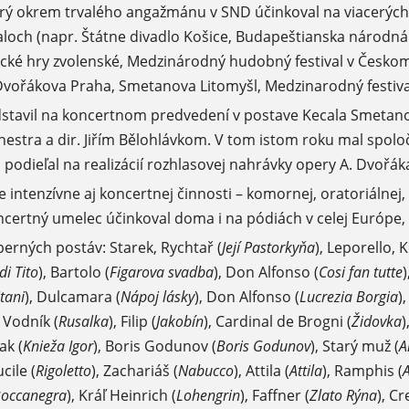
ktorý okrem trvalého angažmánu v SND účinkoval na viacerý
loch (napr. Štátne divadlo Košice, Budapeštianska národná 
ké hry zvolenské, Medzinárodný hudobný festival v Českom
 Dvořákova Praha, Smetanova Litomyšl, Medzinarodný festival
dstavil na koncertnom predvedení v postave Kecala Smetan
stra a dir. Jiřím Bělohlávkom. V tom istom roku mal spoloč
 podieľal na realizácií rozhlasovej nahrávky opery A. Dvořá
je intenzívne aj koncertnej činnosti – komornej, oratoriálnej
ncertný umelec účinkoval doma i na pódiách v celej Európe, B
erných postáv: Starek, Rychtař (
Její Pastorkyňa
), Leporello, 
di Tito
), Bartolo (
Figarova svadba
), Don Alfonso (
Cosi fan tutte
)
itani
), Dulcamara (
Nápoj lásky
), Don Alfonso (
Lucrezia Borgia
)
, Vodník (
Rusalka
), Filip (
Jakobín
), Cardinal de Brogni (
Židovka
)
ak (
Knieža Igor
), Boris Godunov (
Boris Godunov
), Starý muž (
A
cile (
Rigoletto
), Zachariáš (
Nabucco
), Attila (
Attila
), Ramphis (
occanegra
), Kráľ Heinrich (
Lohengrin
), Faffner (
Zlato Rýna
), Cr