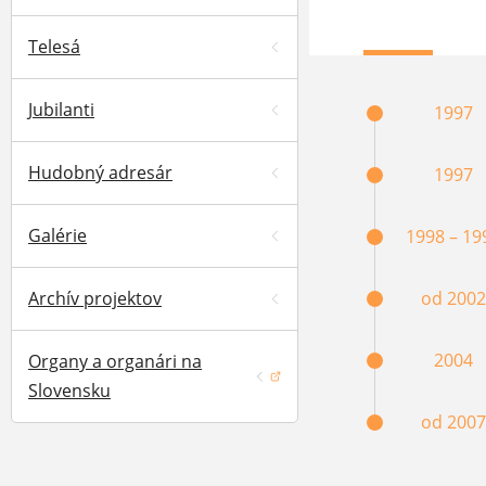
Telesá
Jubilanti
1997
Hudobný adresár
1997
Galérie
1998 – 19
Archív projektov
od 2002
2004
Organy a organári na
(otvorí sa v novom okne)
Slovensku
od 2007