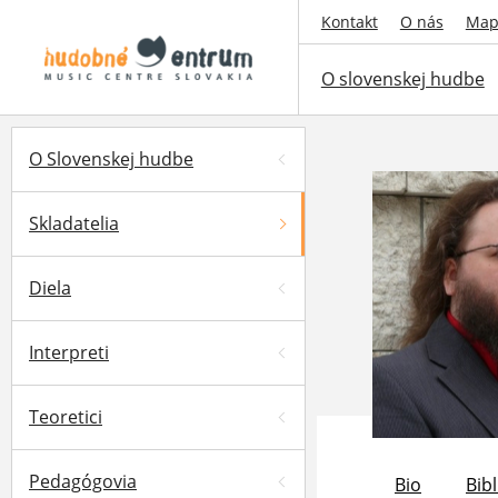
Kontakt
O nás
Map
O slovenskej hudbe
O Slovenskej hudbe
Skladatelia
Diela
Interpreti
Teoretici
Pedagógovia
Bio
Bibl