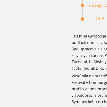
od sept. 
2018
Krisztina Gyöpös je
pódiách doma i v za
Spolupracovala s 
klavírnych kurzov: P
Turissini, H. Shybay
T. Steinhöfel, L. Ko
Vystúpila na prestí
Festival v Hamburgu
hráčka v spolupráci
v spolupráci s orch
Symfonického orche