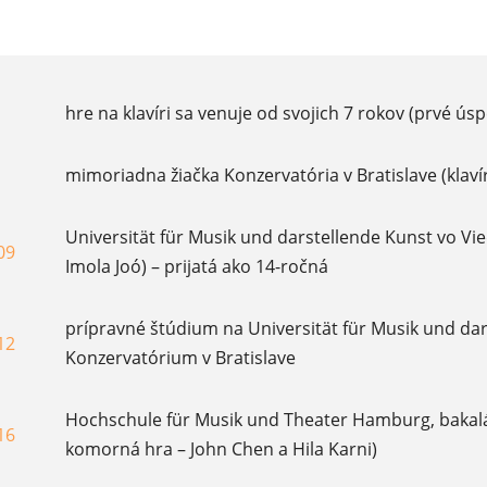
hre na klavíri sa venuje od svojich 7 rokov (prvé ú
mimoriadna žiačka Konzervatória v Bratislave (klavír
Universität für Musik und darstellende Kunst vo Vie
09
Imola Joó) – prijatá ako 14-ročná
prípravné štúdium na Universität für Musik und dar
12
Konzervatórium v Bratislave
Hochschule für Musik und Theater Hamburg, bakalá
16
komorná hra – John Chen a Hila Karni)