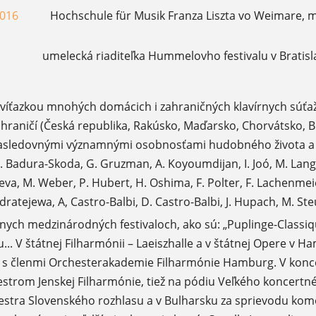
2016
Hochschule für Musik Franza Liszta vo Weimare, ma
umelecká riaditeľka Hummelovho festivalu v Bratisl
 víťazkou mnohých domácich i zahraničných klavírnych súťaž
hraničí (Česká republika, Rakúsko, Maďarsko, Chorvátsko, B
nasledovnými významnými osobnosťami hudobného života a 
. Badura-Skoda, G. Gruzman, A. Koyoumdijan, I. Joó, M. Langer
eva, M. Weber, P. Hubert, H. Oshima, F. Polter, F. Lachenmeier
ndratejewa, A, Castro-Balbi, D. Castro-Balbi, J. Hupach, M. S
žnych medzinárodných festivaloch, ako sú: „Puplinge-Classi
... V štátnej Filharmónii – Laeiszhalle a v štátnej Opere v
 s členmi Orchesterakademie Filharmónie Hamburg. V koncert
estrom Jenskej Filharmónie, tiež na pódiu Veľkého koncert
stra Slovenského rozhlasu a v Bulharsku za sprievodu kom