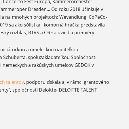
ana, Concerto Fest Europa, Kammerorchester
 Kammeroper Dresden... Od roku 2018 účinkuje v
la na mnohých projektoch: Wevandlung, CoPeCo-
19 sa ako sólistka i komorná hráčka predstavila
ský rozhlas, RTVS a ORF a uviedla premiéry
iniciátorkou a umeleckou riaditeľkou
a Schuberta, spoluzakladateľkou Spoločnosti
sti nemeckých a rakúskych umelcov GEDOK v
h talentov
, podporu získala aj v rámci grantového
enty“, spoločnosti Deloitte- DELOITTE TALENT