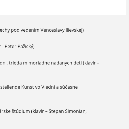
spechy pod vedením Venceslavy Ilievskej)
 - Peter Pažický)
dni, trieda mimoriadne nadaných detí (klavír –
stellende Kunst vo Viedni a súčasne
rske štúdium (klavír – Stepan Simonian,