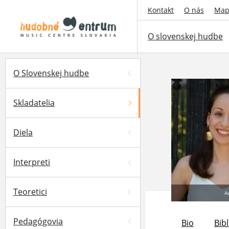
Kontakt
O nás
Map
O slovenskej hudbe
O Slovenskej hudbe
Skladatelia
Diela
Interpreti
Teoretici
A
Pedagógovia
Bio
Bibl