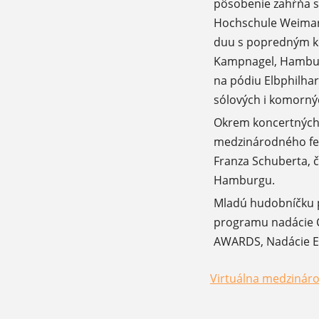
pôsobenie zahŕňa sp
Hochschule Weimar,
duu s popredným k
Kampnagel, Hamburg
na pódiu Elbphilha
sólových i komornýc
Okrem koncertných, 
medzinárodného fes
Franza Schuberta, 
Hamburgu.
Mladú hudobníčku 
programu nadácie CE
AWARDS, Nadácie Em
Virtuálna medzináro
(otvorí sa v novom 