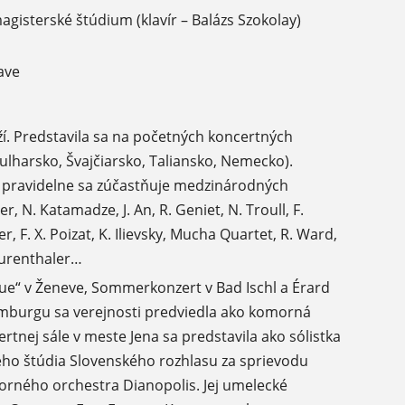
gisterské štúdium (klavír – Balázs Szokolay)
ave
í. Predstavila sa na početných koncertných
ulharsko, Švajčiarsko, Taliansko, Nemecko).
pravidelne sa zúčastňuje medzinárodných
, N. Katamadze, J. An, R. Geniet, N. Troull, F.
, F. X. Poizat, K. Ilievsky, Mucha Quartet, R. Ward,
teurenthaler…
que“ v Ženeve, Sommerkonzert v Bad Ischl a Érard
 Hamburgu sa verejnosti predviedla ako komorná
nej sále v meste Jena sa predstavila ako sólistka
ného štúdia Slovenského rozhlasu za sprievodu
orného orchestra Dianopolis. Jej umelecké