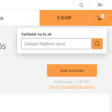
Sk
0
ie
E-SHOP
Vyhľadať na hc.sk
ös
Späť na zoznam
Aktualizované: 12. 08. 2021
Návrh na doplnenie údajov