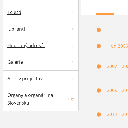
Telesá
Jubilanti
Hudobný adresár
od 2006
Galérie
2007 – 20
Archív projektov
2009 – 20
Organy a organári na
(otvorí sa v novom okne)
Slovensku
2012 – 20