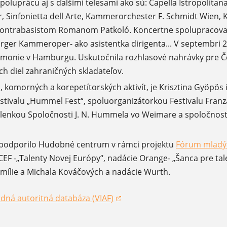
oluprácu aj s ďalšími telesami ako sú: Capella Istropolit
 Sinfonietta dell Arte, Kammerorchester F. Schmidt Wien,
ontrabasistom Romanom Patkoló. Koncertne spolupracova
er Kammeroper- ako asistentka dirigenta... V septembri 20
rmonie v Hamburgu. Uskutočnila rozhlasové nahrávky pre Če
h diel zahraničných skladateľov.
komorných a korepetítorských aktivít, je Krisztina Gyöpös 
tivalu „Hummel Fest“, spoluorganizátorkou Festivalu Franz
členkou Spoločnosti J. N. Hummela vo Weimare a spoločno
podporilo Hudobné centrum v rámci projektu
Fórum mladýc
F -„Talenty Novej Európy“, nadácie Orange- „Šanca pre tal
ílie a Michala Kováčových a nadácie Wurth.
dná autoritná databáza (VIAF)
okne)