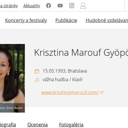
a stránky
Aktuality
Koncerty a festivaly
Publikácie
Hudobné vzdelávan
Krisztina Marouf Gyöp
15.05.1993,
Bratislava
vážna hudba
/
klavír
www.krisztinamarouf.com/
(otvorí sa v novom okne)
utor: Zsolt Bankó
iografia
Ocenenia
Fotogaléria