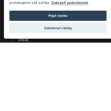
potrebujeme váš súhlas.
Zobraziť podrobnosti
Rýchla navigácia
Prijať všetko
Skladatelia
Diela
Odmietnuť všetky
Interpreti
Telesá
Teoretici
Pedagógovia
Online katalógy knižnice HC
Organy a organári na Slovensku
Melos-Étos
Allegretto Žilina
Pro musica nostra
Slovenský mládežnícky orchester
Hudobné programy pre deti a mládež
Hudobná trieda