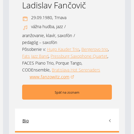
Ladislav Fančovič
29.09.1980,
Trnava
vážna hudba, jazz
/
aranžovanie, klavír, saxofón
/
pedagóg – saxofón
Pôsobenie v:
Hugo Kauder Trio
,
Bergerovo trio
,
Fats Jazz Band
,
Pressburg Saxophone Quartet
,
FACES Piano Trio
,
Porque Tango
,
CODEnsemble
,
Bratislava Hot Serenaders
www.fanzowitz.com
(otvorí sa v novom okne)
Späť na zoznam
Bio