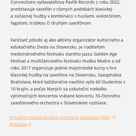
Connections vydavateľstva Pavlík Records z roku 2022,
predstavuje saxofón v rôznych podobách klasickej
a súčasnej hudby v kombinácii s husľami, violončelom,
fagotom, trúbkou či druhým saxofónom.
Fančovič pôsobí aj ako aktívny organizátor kultúrneho a
edukačného života na Slovensku. Je riaditeľom
medzinárodného festivalu starého jazzu Golden Age
Festival a multižánrového festivalu Hudba Modre a od
roku 2017 organizuje jediné majstrovské kurzy v hre
klasickej hudby na saxofóne na Slovensku, Saxophobia
Bratislava, ktoré každoročne navštívi vyše 60 študentov z
10 krajín, a počas ktorých sa uskutoční niekoľko
výnimočných koncertov vrátane koncertu 70-členného
saxofónového orchestra v Slovenskom rozhlase.
Virtuálna medzinárodná autoritná databáza (VIAF)
(otvorí sa v novom okne)
Wikidata
(otvorí sa v novom okne)