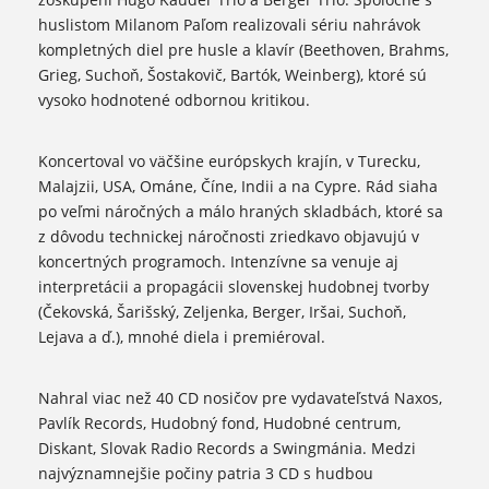
huslistom Milanom Paľom realizovali sériu nahrávok
kompletných diel pre husle a klavír (Beethoven, Brahms,
Grieg, Suchoň, Šostakovič, Bartók, Weinberg), ktoré sú
vysoko hodnotené odbornou kritikou.
Koncertoval vo väčšine európskych krajín, v Turecku,
Malajzii, USA, Ománe, Číne, Indii a na Cypre. Rád siaha
po veľmi náročných a málo hraných skladbách, ktoré sa
z dôvodu technickej náročnosti zriedkavo objavujú v
koncertných programoch. Intenzívne sa venuje aj
interpretácii a propagácii slovenskej hudobnej tvorby
(Čekovská, Šarišský, Zeljenka, Berger, Iršai, Suchoň,
Lejava a ď.), mnohé diela i premiéroval.
Nahral viac než 40 CD nosičov pre vydavateľstvá Naxos,
Pavlík Records, Hudobný fond, Hudobné centrum,
Diskant, Slovak Radio Records a Swingmánia. Medzi
najvýznamnejšie počiny patria 3 CD s hudbou