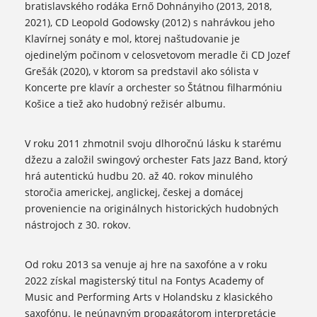
bratislavského rodáka Ernő Dohnányiho (2013, 2018,
2021), CD Leopold Godowsky (2012) s nahrávkou jeho
Klavírnej sonáty e mol, ktorej naštudovanie je
ojedinelým počinom v celosvetovom meradle či CD Jozef
Grešák (2020), v ktorom sa predstavil ako sólista v
Koncerte pre klavír a orchester so Štátnou filharmóniu
Košice a tiež ako hudobný režisér albumu.
V roku 2011 zhmotnil svoju dlhoročnú lásku k starému
džezu a založil swingový orchester Fats Jazz Band, ktorý
hrá autentickú hudbu 20. až 40. rokov minulého
storočia americkej, anglickej, českej a domácej
proveniencie na originálnych historických hudobných
nástrojoch z 30. rokov.
Od roku 2013 sa venuje aj hre na saxofóne a v roku
2022 získal magisterský titul na Fontys Academy of
Music and Performing Arts v Holandsku z klasického
saxofónu. Je neúnavným propagátorom interpretácie