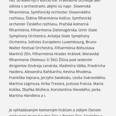
než 30 klavírnych koncertov. Pravidelne účinkuje ako
sólista s orchestrami, akými sú napr. Slovenská
filharmónia, Symfonický orchester Slovenského
rozhlasu, Štátna filharmónia Košice, Symfonický
orchester Českého rozhlasu, Pražská komorná
filharmónia, Filharmonia Zielonogórska, İzmir State
Symphony Orchestra, Antalya State Symphony
Orchestra, Solistes Européens Luxembourg, Bruno
Walter Festival Orchestra, Filharmónia Bohuslava
Martinů Zlín, Filharmónia Hradec Králové, Moravská
filharmonie Olomouc či ŠKO Žilina pod vedením
dirigentov Ondreja Lenárda, Vladimíra Válka, Friedricha
Haidera, Alexandra Rahbariho, Kevina Rhodesa,
Františka Vajnara, Jerzyho Swobodu, Leoša Svárovského,
Martina Leginusa, Kirka Trevora, Justusa Franza, Maria
Košika, Zbyňka Müllera, Konstantina Ilievského, Jacka
Martina Händlera a i.
Je vyhľadávaným komorným hráčom a stálym členom
zoskupení Hugo Kauder Trio a Berger Trio. Spoločne s