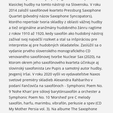
klasickej hudby na tomto nástroji na Slovensku. V roku
2014 založil saxofónové kvarteto Pressburg Saxophone
Quartet (pôvodný názov Saxophone Syncopators),
ktorého repertoár tvoria skladby z oblasti vážnej hudby
a tiež originálne aranžmány hudobného žánru ragtime
z rokov 1910 až 1920, kedy saxofón ako hudobný nástroj
zažíval svoj najväčší rozkvet a stal sa inšpiráciou pre
interpretov aj pre hudobných skladateľov. Zaslúžil sa o
vydanie prvého slovenského monografického CD
venovaného saxofónovej tvorbe Nuclear Sax (2020), na
ktorom okrem jeho saxofónového kvarteta účinkuje aj
slovinský saxofonista Lev Pupis a samotný autor hudby,
Jevgenij Iršai. V roku 2020 vyšli vo vydavateľstve Naxos
svetové premiéry skladieb Alexandra Rahbariho v
podaní Fančoviča na saxofónoch - Symphonic Poem No.
9 ‘Nohe Khan’ pre sólový barytónsaxofón a orchester a
Symphonic Poem No. 10 ‘Morshed’ pre C melody
saxofón, harfu, marimbu, vibrafón, perkusie a spev (CD
My Mother Persia vol. 3). Na albume The Saxophone