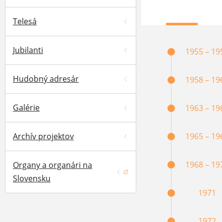
Telesá
Jubilanti
1955 – 19
Hudobný adresár
1958 – 19
Galérie
1963 – 19
Archív projektov
1965 – 19
1968 – 19
Organy a organári na
(otvorí sa v novom okne)
Slovensku
1971
1972