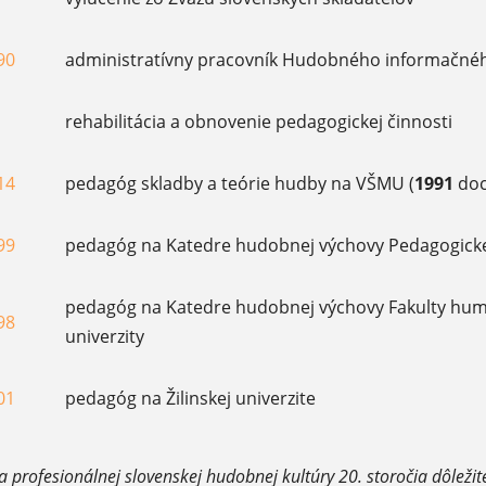
90
administratívny pracovník Hudobného informačné
rehabilitácia a obnovenie pedagogickej činnosti
14
pedagóg skladby a teórie hudby na VŠMU (
1991
doc
99
pedagóg na Katedre hudobnej výchovy Pedagogickej
pedagóg na Katedre hudobnej výchovy Fakulty huma
98
univerzity
01
pedagóg na Žilinskej univerzite
 profesionálnej slovenskej hudobnej kultúry 20. storočia dôležit