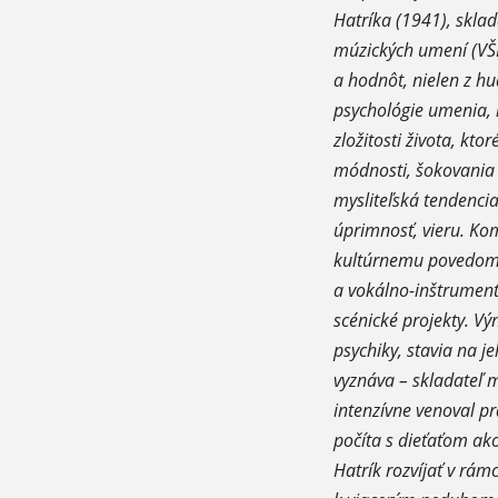
Hatríka (1941), skla
múzických umení (VŠMU
a hodnôt, nielen z hud
psychológie umenia, 
zložitosti života, k
módnosti, šokovania 
mysliteľská tendenci
úprimnosť, vieru. Kom
kultúrnemu povedomiu 
a vokálno-inštrument
scénické projekty. Vý
psychiky, stavia na je
vyznáva – skladateľ m
intenzívne venoval pr
počíta s dieťaťom ak
Hatrík rozvíjať v rá