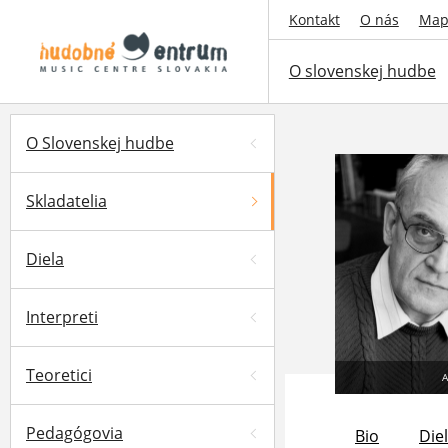
Kontakt
O nás
Map
O slovenskej hudbe
O Slovenskej hudbe
Skladatelia
Diela
Interpreti
Teoretici
A
Pedagógovia
Bio
Die