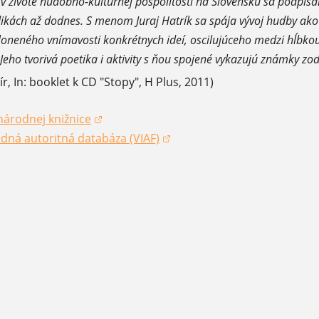
 živote hudobno-kultúrnej pospolitosti na Slovensku sa podpísal 
odikách až dodnes. S menom Juraj Hatrík sa spája vývoj hudby a
kloneného vnímavosti konkrétnych ideí, oscilujúceho medzi hĺbko
 Jeho tvorivá poetika i aktivity s ňou spojené vykazujú známky zo
 In: booklet k CD "Stopy", H Plus, 2011)
národnej knižnice
okne)
dná autoritná databáza (VIAF)
okne)
okne)