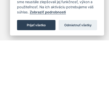
sme neustále zlepšovali jej funkčnosť, výkon a
použiteľnosť. Na ich aktiváciu potrebujeme váš
súhlas.
Zobraziť podrobnosti
Prijať všetko
Odmietnuť všetky
 centrum
+421 (2) 2047 0111
10
info@hc.sk
islava 1