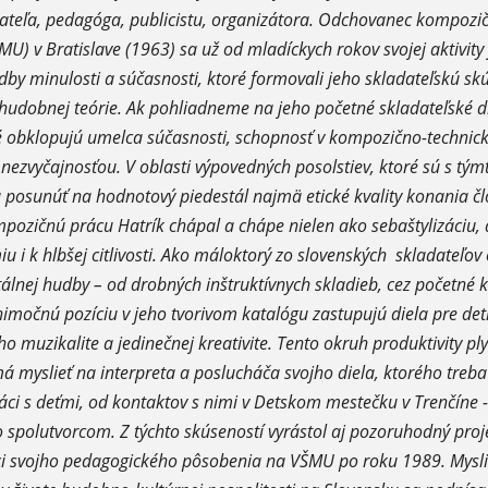
dateľa, pedagóga, publicistu, organizátora. Odchovanec kompozič
) v Bratislave (1963) sa už od mladíckych rokov svojej aktivity
by minulosti a súčasnosti, ktoré formovali jeho skladateľskú skúse
hudobnej teórie. Ak pohliadneme na jeho početné skladateľské d
toré obklopujú umelca súčasnosti, schopnosť v kompozično-techn
nezvyčajnosťou. V oblasti výpovedných posolstiev, ktoré sú s tým
a posunúť na hodnotový piedestál najmä etické kvality konania čl
pozičnú prácu Hatrík chápal a chápe nielen ako sebaštylizáciu, a
i k hlbšej citlivosti. Ako máloktorý zo slovenských skladateľov
álnej hudby – od drobných inštruktívnych skladieb, cez početné
nimočnú pozíciu v jeho tvorivom katalógu zastupujú diela pre de
ho muzikalite a jedinečnej kreativite. Tento okruh produktivity ply
á myslieť na interpreta a poslucháča svojho diela, ktorého treba
áci s deťmi, od kontaktov s nimi v Detskom mestečku v Trenčíne - 
o spolutvorcom. Z týchto skúseností vyrástol aj pozoruhodný pro
mci svojho pedagogického pôsobenia na VŠMU po roku 1989. Myslit