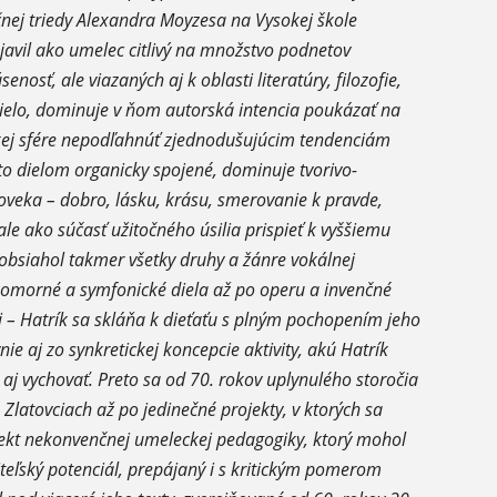
nej triedy Alexandra Moyzesa na Vysokej škole
 javil ako umelec citlivý na množstvo podnetov
nosť, ale viazaných aj k oblasti literatúry, filozofie,
ielo, dominuje v ňom autorská intencia poukázať na
ickej sfére nepodľahnúť zjednodušujúcim tendenciám
to dielom organicky spojené, dominuje tvorivo-
oveka – dobro, lásku, krásu, smerovanie k pravde,
le ako súčasť užitočného úsilia prispieť k vyššiemu
 obsiahol takmer všetky druhy a žánre vokálnej
 komorné a symfonické diela až po operu a invenčné
ti – Hatrík sa skláňa k dieťaťu s plným pochopením jeho
nie aj zo synkretickej koncepcie aktivity, akú Hatrík
 aj vychovať. Preto sa od 70. rokov uplynulého storočia
Zlatovciach až po jedinečné projekty, v ktorých sa
jekt nekonvenčnej umeleckej pedagogiky, ktorý mohol
eľský potenciál, prepájaný i s kritickým pomerom