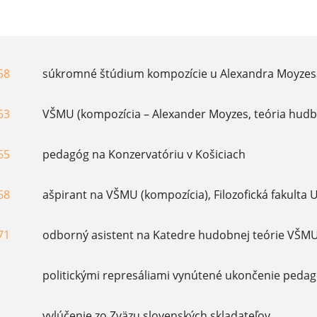
58
súkromné štúdium kompozície u Alexandra Moyzes
63
VŠMU (kompozícia – Alexander Moyzes, teória hudby
65
pedagóg na Konzervatóriu v Košiciach
68
ašpirant na VŠMU (kompozícia), Filozofická fakulta 
71
odborný asistent na Katedre hudobnej teórie VŠM
politickými represáliami vynútené ukončenie pedago
vylúčenie zo Zväzu slovenských skladateľov