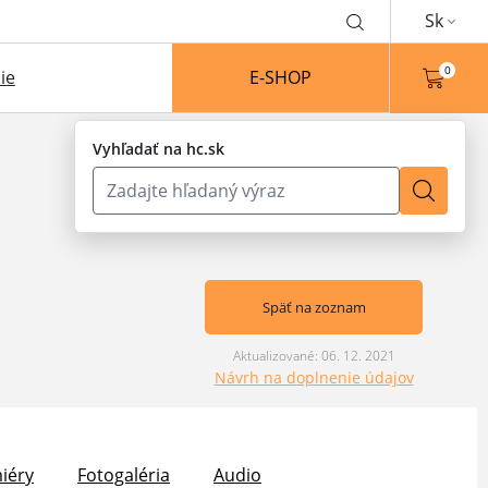
Sk
0
ie
E-SHOP
Vyhľadať na hc.sk
Späť na zoznam
Aktualizované: 06. 12. 2021
Návrh na doplnenie údajov
iéry
Fotogaléria
Audio