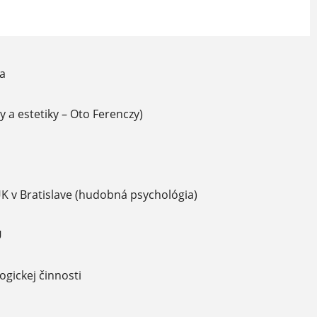
a
 a estetiky – Oto Ferenczy)
UK v Bratislave (hudobná psychológia)
U
gickej činnosti