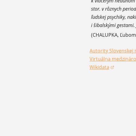
k viacerým neduhom v
stor. v rôznych peri
ľudskej psychiky, na
i šibalskými gestami.
(CHALUPKA, Ľubomír,
Autority Slovenskej 
(otvorí sa v novom 
Virtuálna medzináro
(otvorí sa v novom 
Wikidata
(otvorí sa v novom 