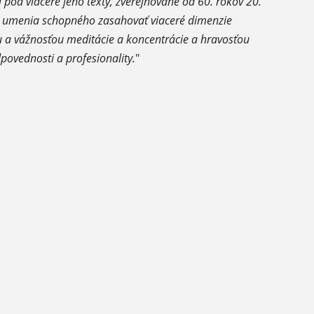
pod viaceré jeho texty, zverejňované od 60. rokov 20.
ko umenia schopného zasahovať viaceré dimenzie
u a vážnosťou meditácie a koncentrácie a hravosťou
dpovednosti a profesionality.
"