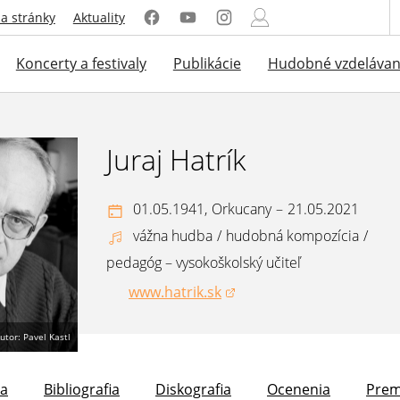
a stránky
Aktuality
Koncerty a festivaly
Publikácie
Hudobné vzdelávan
Juraj Hatrík
01.05.1941,
Orkucany
–
21.05.2021
vážna hudba
/
hudobná kompozícia
/
pedagóg – vysokoškolský učiteľ
www.hatrik.sk
(otvorí sa v novom okne)
utor: Pavel Kastl
la
Bibliografia
Diskografia
Ocenenia
Prem