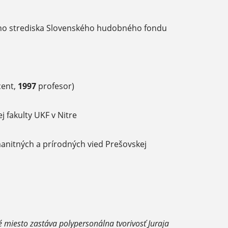
ho strediska Slovenského hudobného fondu
ent,
1997
profesor)
 fakulty UKF v Nitre
nitných a prírodných vied Prešovskej
é miesto zastáva polypersonálna tvorivosť Juraja