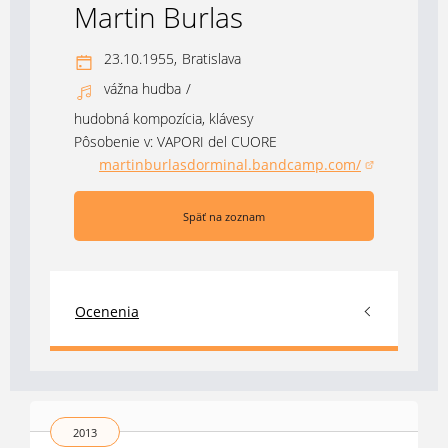
Martin Burlas
23.10.1955,
Bratislava
vážna hudba
/
hudobná kompozícia, klávesy
Pôsobenie v:
VAPORI del CUORE
martinburlasdorminal.bandcamp.com/
(otvorí sa v novom okne)
Späť na zoznam
Ocenenia
2013