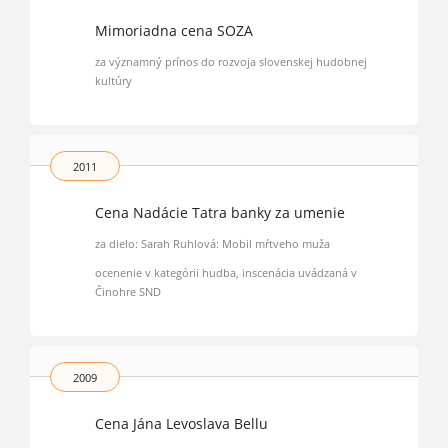
Mimoriadna cena SOZA
za významný prínos do rozvoja slovenskej hudobnej
kultúry
2011
Cena Nadácie Tatra banky za umenie
za dielo: Sarah Ruhlová: Mobil mŕtveho muža
ocenenie v kategórii hudba, inscenácia uvádzaná v
Činohre SND
2009
Cena Jána Levoslava Bellu