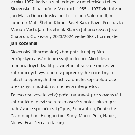
v roku 1957, kedy sa stal jedným z umeleckých telies
Slovenskej filharmónie. V rokoch 1955 – 1977 viedol zbor
Jan Maria Dobrodinský, neskôr to boli Valentin Iljin,
Lubomír Mátl, Štefan Klimo, Pavel Baxa, Pavol Procházka,
Marián Vach, Jan Rozehnal, Blanka Juhaňáková a Jozef
Chabroň. Od sezóny 2023/2024 vedie SFZ zbormajster
Jan Rozehnal
.
Slovenský filharmonický zbor patrí k najlepším
európskym ansámblom svojho druhu. Ako teleso
mimoriadnych kvalít pravidelne absolvuje množstvo
zahraničných vystúpení v popredných koncertných
sálach a operných domoch za umeleckej spolupráce
prestížnych hudobných telies a interpretov.
Teleso realizovalo veľký počet nahrávok pre slovenské i
zahraničné televízne a rozhlasové stanice, ako aj pre
nahrávacie spoločnosti (Opus, Supraphon, Deutsche
Grammophon, Hungaroton, Sony, Marco Polo, Naxos,
Nuova Era, Decca a ďalšie).