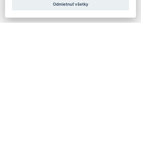
Odmietnuť všetky
Rýchla navigácia
Skladatelia
Diela
Interpreti
Telesá
Teoretici
Pedagógovia
Online katalógy knižnice HC
Organy a organári na Slovensku