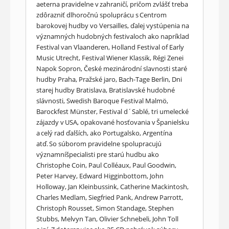
aeterna pravidelne v zahraničí, pričom zvlášť treba
zdôrazniť dlhoročnú spoluprácu s Centrom
barokovej hudby vo Versailles, ďalej vystúpenia na
významných hudobných festivaloch ako napríklad
Festival van Vlaanderen, Holland Festival of Early
Music Utrecht, Festival Wiener Klassik, Régi Zenei
Napok Sopron, České mezinárodní slavnosti staré
hudby Praha, Pražské jaro, Bach-Tage Berlin, Dni
starej hudby Bratislava, Bratislavské hudobné
slávnosti, Swedish Baroque Festival Malmö,
Barockfest Münster, Festival d´Sablé, tri umelecké
zájazdy v USA, opakované hosťovania v Španielsku
a celý rad ďalších, ako Portugalsko, Argentína
atď. So súborom pravidelne spolupracujú
významníšpecialisti pre starú hudbu ako
Christophe Coin, Paul Colléaux, Paul Goodwin,
Peter Harvey, Edward Higginbottom, John
Holloway, Jan Kleinbussink, Catherine Mackintosh,
Charles Medlam, Siegfried Pank, Andrew Parrott,
Christoph Rousset, Simon Standage, Stephen
Stubbs, Melvyn Tan, Olivier Schnebeli, John Toll