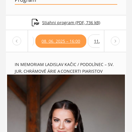
Stiahni program (PDF, 736 kB)
6. 2025 – 19:00
08. 06. 2025 – 16:00
11. 06. 2025 – 19:0
IN MEMORIAM LADISLAV KAČIC / PODOLÍNEC – SV.
JUR, CHRÁMOVÉ ÁRIE A CONCERTI PIARISTOV