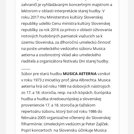
zahraničí je vyhľadávaným koncertným majstrom a
lektorom v oblasti interpretácie starej hudby. V
roku 2017 mu Ministerstvo kultúry Slovenskej
republiky udelilo Cenu ministra kultúry Slovenskej
republiky za rok 2016 za prínos v oblasti oživovania
notových hudobných pamiatok viažucich sa k
územiu Slovenska, za dlhoročnú umeleckú činnosť
na poste umeleckého vedúceho súboru Musica
aeterna a osobnostný vklad ako umeleckého
riaditeľa a organizátora festivalu Dni starej hudby.
_____
Súbor pre starú hudbu
MUSICA AETERNA
vznikol
v roku 1973 z iniciatívy prof. Jána Albrechta. Musica
aeterna hrá od roku 1989 na dobových nástrojoch
zo 17. a 18. storočia, resp. na ich kópiách. Európska
hudba a hudba stredoeurópskej a slovenskej
proveniencie 17. a 18. storočia je ťažiskom
repertoáru súboru, ktorý bol od roku 1986 do
februára 2005 organizačne včlenený do Slovenskej
filharmónie. Umeleckým vedúcim je Peter Zajíček.
Popri koncertoch na Slovensku účinkuje Musica