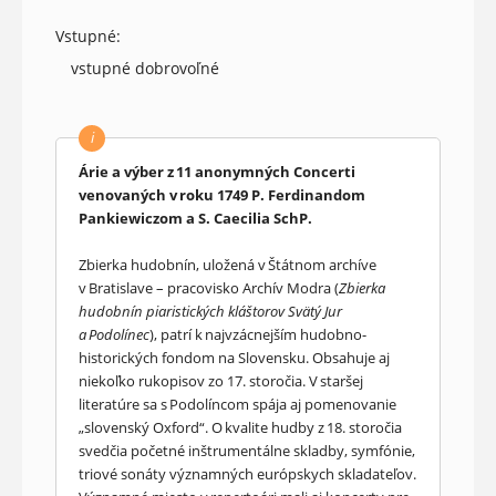
Vstupné:
vstupné dobrovoľné
i
Árie a výber z 11 anonymných Concerti
venovaných v roku 1749 P. Ferdinandom
Pankiewiczom a S. Caecilia SchP.
Zbierka hudobnín, uložená v Štátnom archíve
v Bratislave – pracovisko Archív Modra (
Zbierka
hudobnín piaristických kláštorov Svätý Jur
a
Podol
í
nec
), patrí k najvzácnejším hudobno-
historických fondom na Slovensku. Obsahuje aj
niekoľko rukopisov zo 17. storočia. V staršej
literatúre sa s Podolíncom spája aj pomenovanie
„slovenský Oxford“. O kvalite hudby z 18. storočia
svedčia početné inštrumentálne skladby, symfónie,
triové sonáty významných európskych skladateľov.