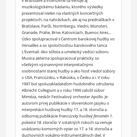
v Bratislave a intenzívne sa venuje aj
muzikologickému bádaniu, ktorého výsledky
prezentoval nielen na vlastných koncertných
projektoch, na nahrávkach, ale aj na prednáškach v
Bratislave, Paríži, Norimbergu, Viedni, Münsteri,
Granade, Prahe, Brne, Katoviciach, Buenos Aires...
Úzko spolupracoval s Centrom barokovej hudby vo
Versailles a so spoločnosťou barokového tanca
L‘Eventail. Ako sólista a umelecký vedúci súboru
Musica aeterna spolupracoval prakticky so
všetkými významnými interpretačnými
osobnosťami starej hudby a ako hosť viedol súbory
v USA, Francúzsku, v Rakúsku, v Česku a i. V roku
1997 bol spoluzakladateľom hudobného združenia
Albrecht Collegium a v roku 1999 založil súbor
Miméza, neskôr Festivalový orchester Apollo. Je
autorom prvej publikácie v slovenskom jazyku o
interpretácii husľovej hudby 17. a 18. storočia a
odbornej publikácie
Francúzsky husľový fenomén 1.
polovice 18. storočia
. V ostatných rokoch sa venuje
uvádzaniu komorných opier zo 17. a 18. storočia a
duchovných vokálno-inštrumentálnych diel. V