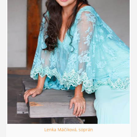
Lenka Máčiková, soprán