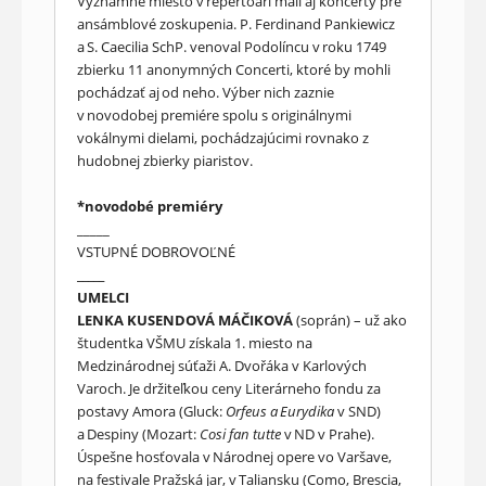
Významné miesto v repertoári mali aj koncerty pre
ansámblové zoskupenia. P. Ferdinand Pankiewicz
a S. Caecilia SchP. venoval Podolíncu v roku 1749
zbierku 11 anonymných Concerti, ktoré by mohli
pochádzať aj od neho. Výber nich zaznie
v novodobej premiére spolu s originálnymi
vokálnymi dielami, pochádzajúcimi rovnako z
hudobnej zbierky piaristov.
*novodobé premiéry
_____
VSTUPNÉ DOBROVOĽNÉ
_____
UMELCI
LENKA KUSENDOVÁ MÁČIKOVÁ
(soprán) – už ako
študentka VŠMU získala 1. miesto na
Medzinárodnej súťaži A. Dvořáka v Karlových
Varoch. Je držiteľkou ceny Literárneho fondu za
postavy Amora (Gluck:
Orfeus a
Eurydika
v SND)
a Despiny (Mozart:
Cosi fan tutte
v ND v Prahe).
Úspešne hosťovala v Národnej opere vo Varšave,
na festivale Pražská jar, v Taliansku (Como, Brescia,