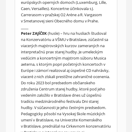
európskych operných domoch (Luxemburg, Lille,
Caen, Versailles). Koncertne účinkovala s J.
Carrerasom v pražskej O2 Aréne a R. Vargasom
v Smetanovej sieni Obecného domu v Prahe.
_____
Peter ZAJÍČEK
(husle) – hru na husliach študoval
na Konzervatóriu a VŠMU v Bratislave, zúčastnil sa
viacerých majstrovských kurzov zameraných na
interpretačnú prax starej hudby. Je umeleckým
vedúcim a koncertným majstrom súboru Musica
aeterna, s ktorým popri početných koncertoch v
Európe i zámorí realizoval aj úspešné CD nahrávky,
viaceré z nich získali prestížne zahraničné ocenenia.
Do roku 2023 bol predsedom občianskeho
združenia Centrum starej hudby, ktoré pod jeho
vedením založilo v Bratislave dnes už úspešnú
tradíciu medzinárodného festivalu Dni starej
hudby. V súčasnosti je jeho čestným predsedom.
Pedagogicky pôsobí na Vysokej škole múzických
umení v Bratislave, na Univerzite Komenského
v Bratislave, prednášal na Cirkevnom konzervatóriu