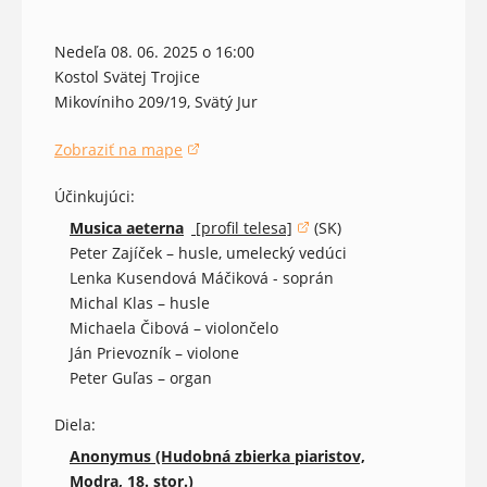
Nedeľa 08. 06. 2025 o 16:00
Kostol Svätej Trojice
Mikovíniho 209/19, Svätý Jur
Zobraziť na mape
(otvorí sa v novom okne)
Účinkujúci:
Musica aeterna
[profil telesa]
(SK)
(otvorí sa v novom okne)
Peter Zajíček – husle, umelecký vedúci
Lenka Kusendová Máčiková - soprán
Michal Klas – husle
Michaela Čibová – violončelo
Ján Prievozník – violone
Peter Guľas – organ
Diela:
Anonymus (Hudobná zbierka piaristov,
Modra, 18. stor.)