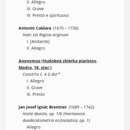
II. Allegro
III. Grave
IV. Presto e spirituoso
Antonio Caldara
(1670 – 1736)
Haec est Regina virginum
I. [Andante]
II. Allegro
Anonymus (Hudobná zbierka piaristov,
Modra, 18. stor.)
Concerto č. 4 G dur*
I. Allegro
II. Grave
III. Presto
Jan Josef Ignác Brentner
(1689 – 1742)
Hoste devicto, op. 1/6 (Harmonica
duodecatometria ecclesiastica, op. 1)
Allegro