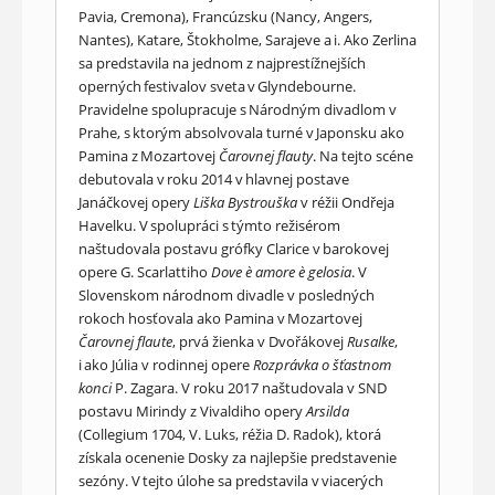
Pavia, Cremona), Francúzsku (Nancy, Angers,
Nantes), Katare, Štokholme, Sarajeve a i. Ako Zerlina
sa predstavila na jednom z najprestížnejších
operných festivalov sveta v Glyndebourne.
Pravidelne spolupracuje s Národným divadlom v
Prahe, s ktorým absolvovala turné v Japonsku ako
Pamina z Mozartovej
Čarovnej flauty
. Na tejto scéne
debutovala v roku 2014 v hlavnej postave
Janáčkovej opery
Liška Bystrouška
v réžii Ondřeja
Havelku. V spolupráci s týmto režisérom
naštudovala postavu grófky Clarice v barokovej
opere G. Scarlattiho
Dove è amore è gelosia
. V
Slovenskom národnom divadle v posledných
rokoch hosťovala ako Pamina v Mozartovej
Čarovnej flaute
, prvá žienka v Dvořákovej
Rusalke
,
i ako Júlia v rodinnej opere
Rozprávka o šťastnom
konci
P. Zagara. V roku 2017 naštudovala v SND
postavu Mirindy z Vivaldiho opery
Arsilda
(Collegium 1704, V. Luks, réžia D. Radok), ktorá
získala ocenenie Dosky za najlepšie predstavenie
sezóny. V tejto úlohe sa predstavila v viacerých