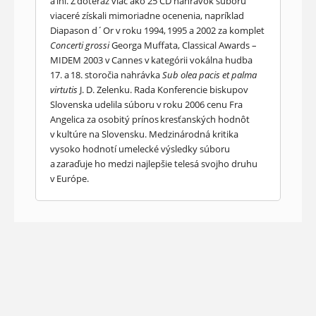
a iní. Z doteraz viac ako 25 CD nahrávok súboru
viaceré získali mimoriadne ocenenia, napríklad
Diapason d´Or v roku 1994, 1995 a 2002 za komplet
Concerti grossi
Georga Muffata, Classical Awards –
MIDEM 2003 v Cannes v kategórii vokálna hudba
17. a 18. storočia nahrávka
Sub olea pacis et palma
virtutis
J. D. Zelenku. Rada Konferencie biskupov
Slovenska udelila súboru v roku 2006 cenu Fra
Angelica za osobitý prínos kresťanských hodnôt
v kultúre na Slovensku. Medzinárodná kritika
vysoko hodnotí umelecké výsledky súboru
a zaraďuje ho medzi najlepšie telesá svojho druhu
v Európe.