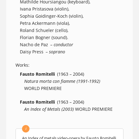
Mathilde Hoursiangou (keyboard),
Ivana Pristasova (violin),
Sophia Goidinger-Koch (violin),
Petra Ackermann (viola),
Roland Schueler (cello),
Florian Bogner (sound).
Nacho de Paz
–
conductor
Daisy Press
–
soprano
Works:
Fausto Romitelli
(1963 – 2004)
Natura morta con fiamme (1991-1992)
WORLD PREMIERE
Fausto Romitelli
(1963 – 2004)
An Index of Metals (2003)
WORLD PREMIERE
i
An Index of metals video-opera by Fausto Romitelli