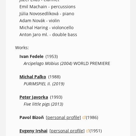
Emil Machain - percussions
Júlia Novosedlíková - piano
Adam Novák - violin
Michal Haring - violoncello
Anton Jaro ml. - double bass
Works:
Ivan Fedele
(1953)
Arcipelago Möbius (2004)
WORLD PREMIERE
Michal Paľko
(1988)
PURIMSPIEL II. (2019)
Peter Javorka
(1993)
Five little pigs (2013)
Pavol Bizoň
[personal profile]
(1986)
(opens in a new window)
Evgeny Irshai
[personal profile]
(1951)
(opens in a new window)