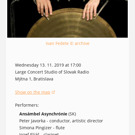
Ivan Fedele © archive
Wednesday 13. 11. 2019 at 17:00
Large Concert Studio of Slovak Radio
Mýtna 1, Bratislava
Show on the map
(opens in a new window)
Performers:
Ansámbel Asynchrónie
(SK)
Peter Javorka - conductor, artistic director
Simona Pingizer - flute
Jozef Eliáš - clarinet