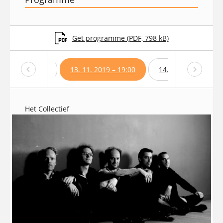
Get programme (PDF, 798 kB)
1. 2019 – 17:00
13. 11. 2019 – 19:00
14. 11. 2019 – 19:0
Het Collectief