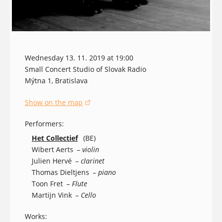
Wednesday 13. 11. 2019 at 19:00
Small Concert Studio of Slovak Radio
Mýtna 1, Bratislava
Show on the map
(opens in a new window)
Performers:
Het Collectief
(BE)
Wibert Aerts
–
violin
Julien Hervé
–
clarinet
Thomas Dieltjens
–
piano
Toon Fret
–
Flute
Martijn Vink
–
Cello
Works: