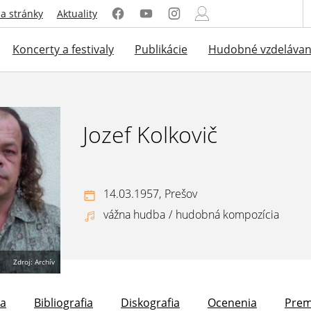
a stránky
Aktuality
Koncerty a festivaly
Publikácie
Hudobné vzdelávan
Jozef Kolkovič
14.03.1957,
Prešov
vážna hudba
/
hudobná kompozícia
Zdroj: Archív
la
Bibliografia
Diskografia
Ocenenia
Prem