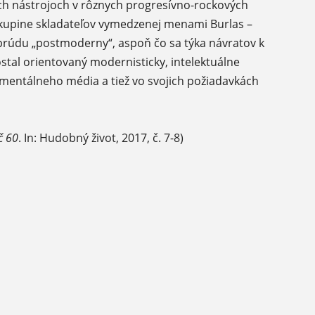
ých nástrojoch v rôznych progresívno-rockových
kupine skladateľov vymedzenej menami Burlas –
 prúdu „postmoderny“, aspoň čo sa týka návratov k
ostal orientovaný modernisticky, intelektuálne
mentálneho média a tiež vo svojich požiadavkách
č 60
. In: Hudobný život, 2017, č. 7-8)