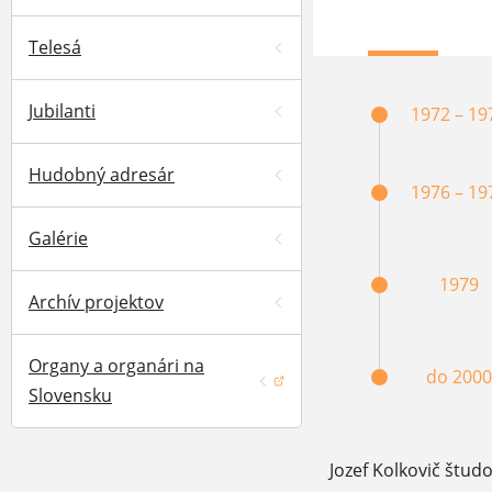
Telesá
Jubilanti
1972 – 19
Hudobný adresár
1976 – 19
Galérie
1979
Archív projektov
Organy a organári na
do 2000
(otvorí sa v novom okne)
Slovensku
Jozef Kolkovič štud