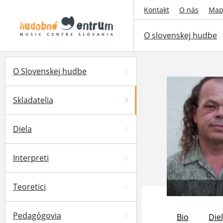
Kontakt
O nás
Map
O slovenskej hudbe
O Slovenskej hudbe
Skladatelia
Diela
Interpreti
Teoretici
Pedagógovia
Bio
Die