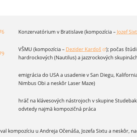
76
Konzervatórium v Bratislave (kompozícia –
Jozef Six
(otvorí 
VŠMU (kompozícia –
Dezider Kardoš
); počas štúdi
(otvorí sa v novom okne)
79
hardrockových (Nautilus) a jazzrockových skupinác
emigrácia do USA a usadenie v San Diegu, Kaliforni
Nimbus Obi a neskôr Laser Maze)
hráč na klávesových nástrojoch v skupine Studebake
odvtedy najmä kompozičná práca
oval kompozíciu u Andreja Očenáša, Jozefa Sixtu a neskôr, 