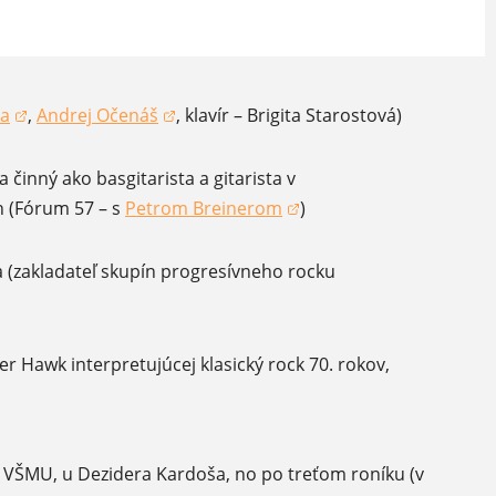
ta
,
Andrej Očenáš
, klavír – Brigita Starostová)
sa v novom okne)
(otvorí sa v novom okne)
a činný ako basgitarista a gitarista v
h (Fórum 57 – s
Petrom Breinerom
)
(otvorí sa v novom okne)
a (zakladateľ skupín progresívneho rocku
r Hawk interpretujúcej klasický rock 70. rokov,
na VŠMU, u Dezidera Kardoša, no po treťom roníku (v