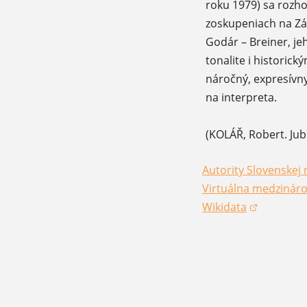
roku 1979) sa rozho
zoskupeniach na Zá
Godár – Breiner, je
tonalite i historic
náročný, expresívn
na interpreta.
(KOLÁŘ, Robert. Jubi
Autority Slovenskej 
(otvorí sa v novom 
Virtuálna medzináro
(otvorí sa v novom 
Wikidata
(otvorí sa v novom 