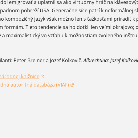
dol emigrovať a uplatnil sa ako virtuózny hráč na klávesov
padnom pobreží USA. Generačne síce patrí k neformálnej s
ho kompozičný jazyk však možno len s ťažkosťami priradiť k
kým formám. Tieto tendencie sa ho dotkli len veľmi okrajovo; 
y a maximalistický vo vzťahu k možnostiam zvoleného inštru
lanti: Peter Breiner a Jozef Kolkovič.
Albrechtina: Jozef Kolkovi
národnej knižnice
okne)
dná autoritná databáza (VIAF)
okne)
okne)