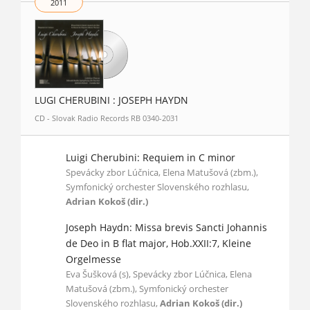
2011
LUGI CHERUBINI : JOSEPH HAYDN
CD - Slovak Radio Records RB 0340-2031
Luigi Cherubini: Requiem in C minor
Spevácky zbor Lúčnica, Elena Matušová (zbm.),
Symfonický orchester Slovenského rozhlasu,
Adrian Kokoš (dir.)
Joseph Haydn: Missa brevis Sancti Johannis
de Deo in B flat major, Hob.XXII:7, Kleine
Orgelmesse
Eva Šušková (s), Spevácky zbor Lúčnica, Elena
Matušová (zbm.), Symfonický orchester
Slovenského rozhlasu,
Adrian Kokoš (dir.)