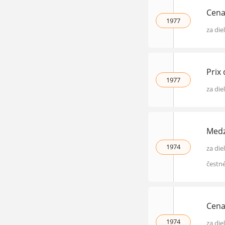
Cena
1977
za die
Prix
1977
za die
Medz
1974
za die
čestn
Cena
1974
za die