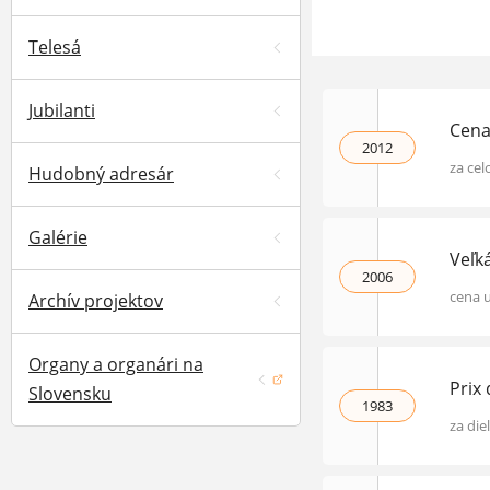
Telesá
Jubilanti
Cena
2012
za cel
Hudobný adresár
Galérie
Veľk
2006
cena 
Archív projektov
Organy a organári na
Prix
(otvorí sa v novom okne)
Slovensku
1983
za die