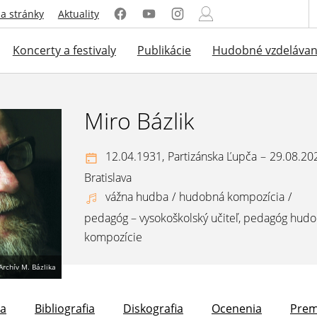
a stránky
Aktuality
Koncerty a festivaly
Publikácie
Hudobné vzdelávan
Miro Bázlik
12.04.1931,
Partizánska Ľupča
–
29.08.20
Bratislava
vážna hudba
/
hudobná kompozícia
/
pedagóg – vysokoškolský učiteľ, pedagóg hud
kompozície
Archív M. Bázlika
la
Bibliografia
Diskografia
Ocenenia
Prem