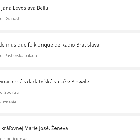
 Jána Levoslava Bellu
lo: Dvanásť
 de musique folklorique de Radio Bratislava
lo: Pastierska balada
inárodná skladateľská súťaž v Boswile
lo: Spektrá
é uznanie
 kráľovnej Marie José, Ženeva
lo: Canticum 43