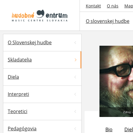
Kontakt
O nás
Map
O slovenskej hudbe
O Slovenskej hudbe
Skladatelia
Diela
Interpreti
Teoretici
Zdroj: 
Pedagógovia
Bio
Die