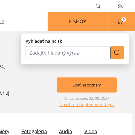
Sk
0
ie
E-SHOP
Vyhľadať na hc.sk
24,
Späť na zoznam
obnej
Aktualizované: 02. 09. 2024
Návrh na doplnenie údajov
iéry
Fotogaléria
Audio
Video