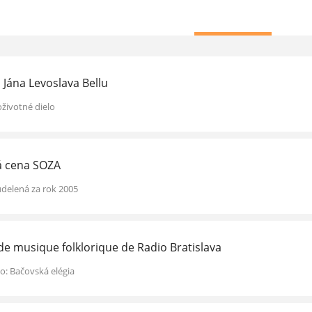
 Jána Levoslava Bellu
oživotné dielo
á cena SOZA
udelená za rok 2005
 de musique folklorique de Radio Bratislava
lo: Bačovská elégia