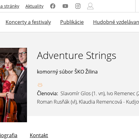
a stránky
Aktuality
Koncerty a festivaly
Publikácie
Hudobné vzdelávan
Adventure Strings
komorný súbor ŠKO Žilina
Členovia:
Slavomír Glos (1. vn), Ivo Remenec (2
Roman Rusňák (vl), Klaudia Remencová - Kudjov
iografia
Kontakt