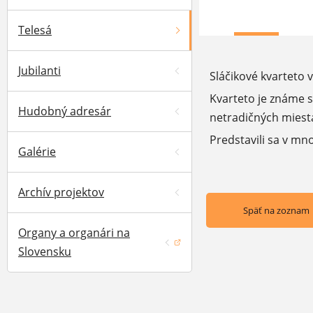
Telesá
Jubilanti
Sláčikové kvarteto 
Kvarteto je známe s
Hudobný adresár
netradičných miesta
Predstavili sa v mn
Galérie
Archív projektov
Späť na zoznam
Organy a organári na
(otvorí sa v novom okne)
Slovensku