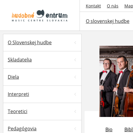
Kontakt
O nás
Map
O slovenskej hudbe
O Slovenskej hudbe
Skladatelia
Diela
Interpreti
Teoretici
Pedagógovia
Bio
Bibl