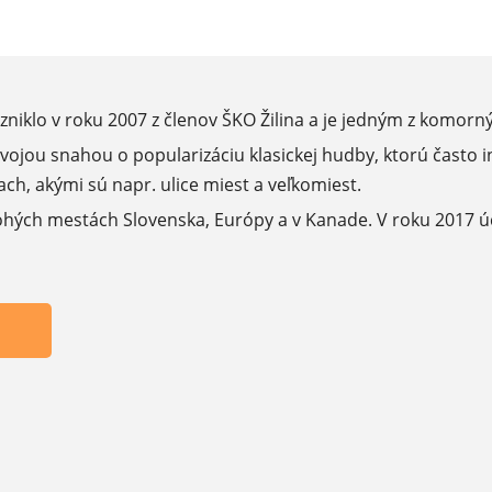
vzniklo v roku 2007 z členov ŠKO Žilina a je jedným z komor
vojou snahou o popularizáciu klasickej hudby, ktorú často 
ch, akými sú napr. ulice miest a veľkomiest.
ohých mestách Slovenska, Európy a v Kanade. V roku 2017 účin