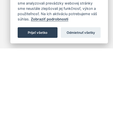
sme analyzovali prevádzky webovej stránky
sme neustále zlepšovali jej funkčnosť, výkon a
použiteľnosť. Na ich aktiváciu potrebujeme váš
súhlas.
Zobraziť podrobnosti
Prijať všetko
Odmietnuť všetky
 centrum
+421 (2) 2047 0111
10
info@hc.sk
islava 1