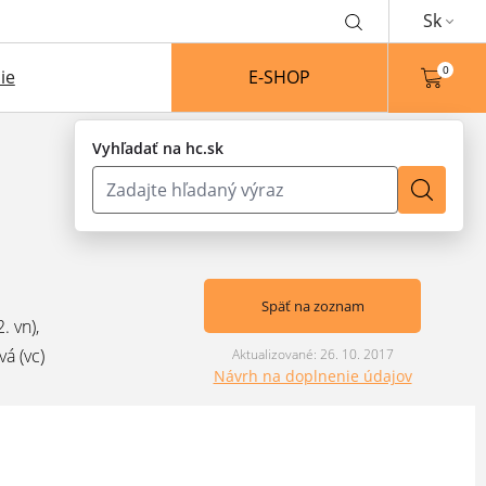
Sk
0
ie
E-SHOP
Vyhľadať na hc.sk
Späť na zoznam
. vn),
á (vc)
Aktualizované: 26. 10. 2017
Návrh na doplnenie údajov